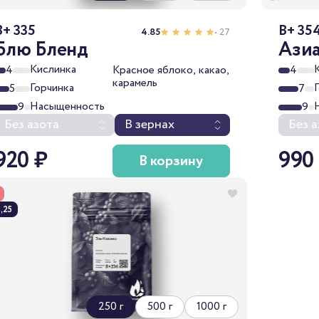
B+ 335
B+ 35
4.85
• 27
Блю Бленд
Азиа
Кислинка
4
Красное яблоко, какао,
4
карамель
Горчинка
5
7
Насыщенность
9
9
Без азота
В зернах
Без а
920 ₽
990
В корзину
,25
250 г
500 г
1000 г