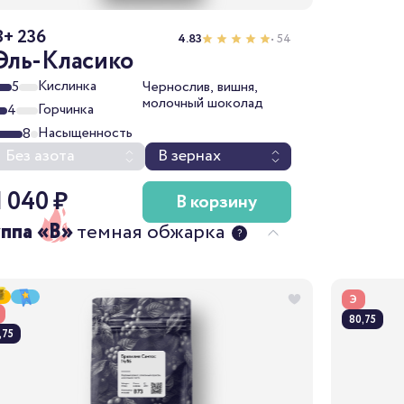
B+ 236
4.83
• 54
Эль-Класико
Кислинка
5
Чернослив, вишня,
молочный шоколад
Горчинка
4
Насыщенность
8
Без азота
В зернах
1 040 ₽
В корзину
уппа «B»
темная обжарка
Э
80,75
,75