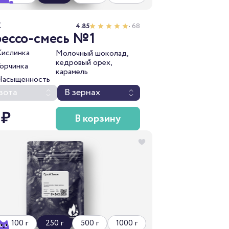
2
4.85
• 68
рессо-смесь №1
Кислинка
Молочный шоколад,
кедровый орех,
Горчинка
карамель
Насыщенность
зота
В зернах
 ₽
В корзину
100 г
250 г
500 г
1000 г