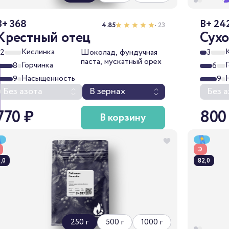
B+ 368
B+ 24
4.85
• 23
Крестный отец
Сухо
Кислинка
2
Шоколад, фундучная
3
паста, мускатный орех
Горчинка
8
6
Насыщенность
9
9
Без азота
В зернах
Без а
770 ₽
800
В корзину
Э
,0
82,0
250 г
500 г
1000 г