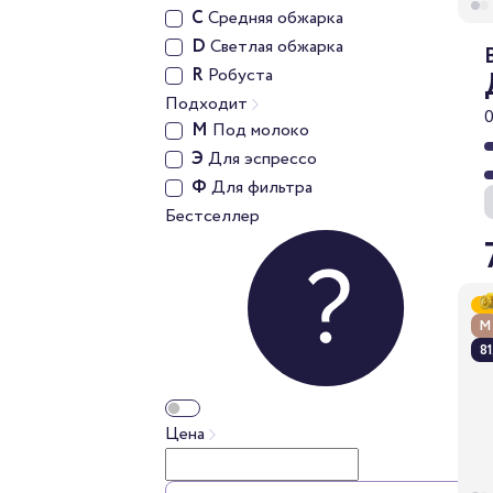
C
Средняя обжарка
D
Светлая обжарка
R
Робуста
Подходит
М
Под молоко
Э
Для эспрессо
Ф
Для фильтра
Бестселлер
М
81
Цена