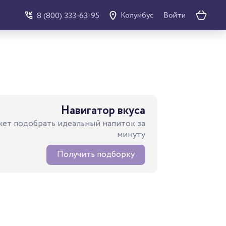
Войти
8 (800) 333-63-95
Колумбус
Навигатор вкуса
ет подобрать идеальный напиток за
минуту
Получить подборку