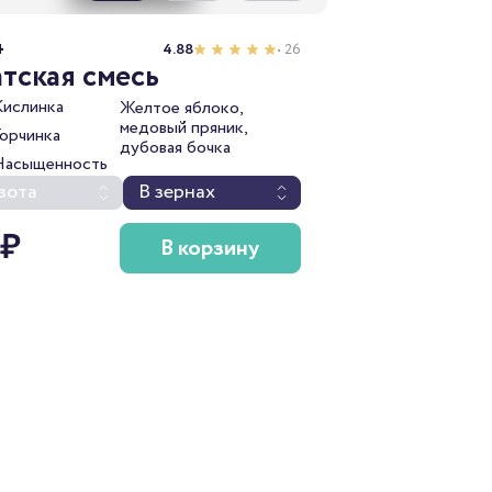
4
4.88
• 26
тская смесь
Кислинка
Желтое яблоко,
медовый пряник,
Горчинка
дубовая бочка
Насыщенность
зота
В зернах
 ₽
В корзину