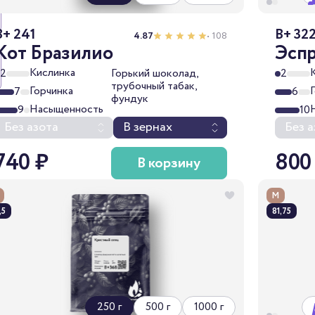
B+ 241
B+ 32
4.87
• 108
Кот Бразилио
Эсп
Кислинка
2
Горький шоколад,
2
трубочный табак,
Горчинка
7
6
фундук
Насыщенность
9
10
Без азота
В зернах
Без а
740 ₽
800
В корзину
М
,5
81,75
250 г
500 г
1000 г