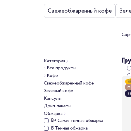
Свежеобжаренный кофе
Зел
Сор
Гр
Категория
Все продукты
Кофе
Свежеобжаренный кофе
М
Зеленый кофе
79
Капсулы
Дрип-пакеты
Обжарка
B+
Самая темная обжарка
B
Темная обжарка