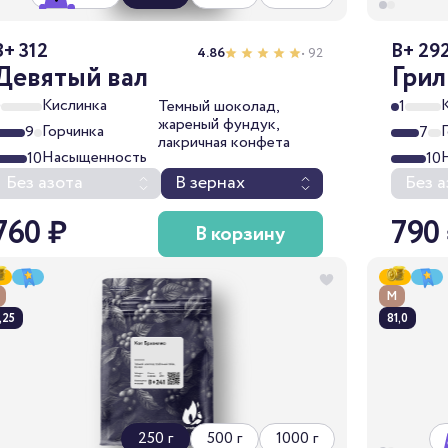
B+ 312
B+ 29
4.86
• 92
Девятый вал
Гри
Кислинка
0
Темный шоколад,
1
жареный фундук,
Горчинка
9
7
лакричная конфета
Насыщенность
10
10
Без азота
В зернах
Без а
760 ₽
790
В корзину
М
,25
81,0
250 г
500 г
1000 г