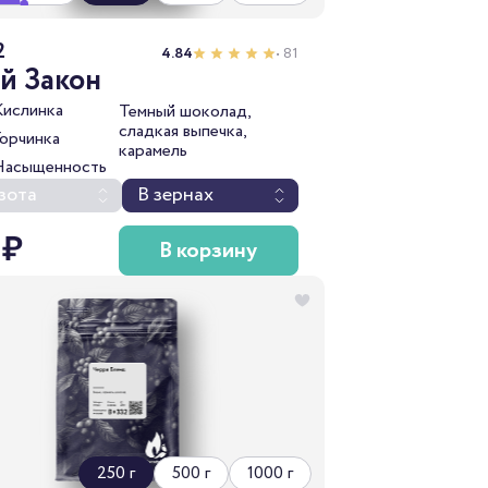
2
4.84
• 81
й Закон
Кислинка
Темный шоколад,
сладкая выпечка,
Горчинка
карамель
Насыщенность
зота
В зернах
 ₽
В корзину
250 г
500 г
1000 г