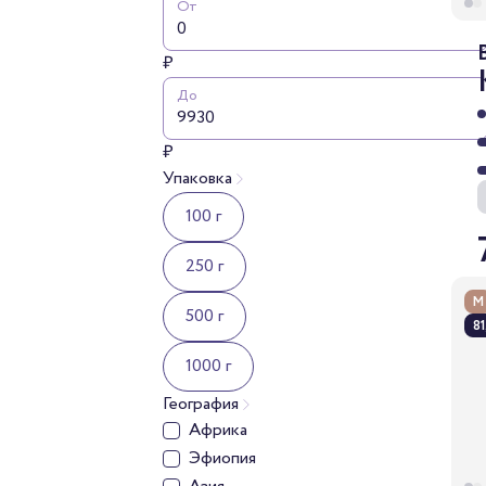
От
₽
До
₽
Упаковка
100 г
250 г
М
500 г
81
1000 г
География
Африка
Эфиопия