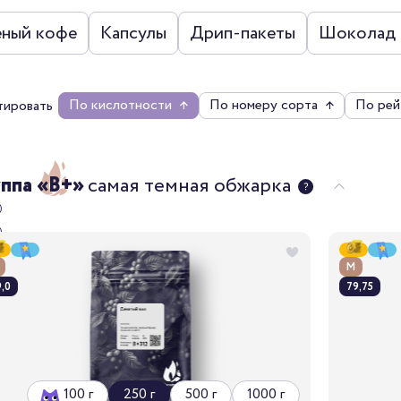
еный кофе
Капсулы
Дрип-пакеты
Шоколад
По кислотности
↑
По номеру сорта
↑
По рей
тировать
уппа «B+»
самая темная обжарка
М
,0
79,75
100 г
250 г
500 г
1000 г