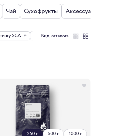
Чай
Сухофрукты
Аксессуары
Наборы
тингу SCA
↑
По цене
↑
По рейтингу
↑
Вид каталога
250 г
500 г
1000 г