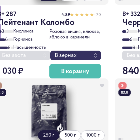
B+ 287
B+ 33
4.89
• 70
Лейтенант Коломбо
Чер
Кислинка
3
Розовая вишня, клюква,
3
яблоко в карамели
Горчинка
6
6
Насыщенность
8
8
Без азота
В зернах
Без а
840
1 030 ₽
В корзину
Э
,0
83,0
250 г
500 г
1000 г