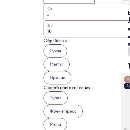
От
До
Обработка
Сухая
Мытая
Прочие
М
82
Способ приготовления
Турка
Френч-пресс
Мока