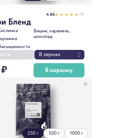
2
4.86
• 51
ри Бленд
Кислинка
Вишня, карамель,
шоколад
Горчинка
Насыщенность
зота
В зернах
 ₽
В корзину
250 г
500 г
1000 г