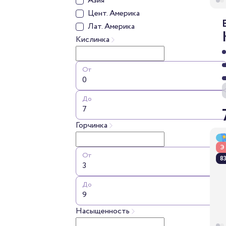
Азия
Цент. Америка
Лат. Америка
Кислинка
От
До
Горчинка
Э
От
83
До
Насыщенность