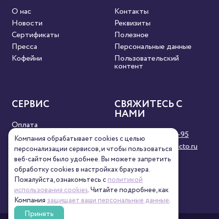
О нас
Контакты
Новости
Реквизиты
Сертификаты
Полезное
Пресса
Персональные данные
Кофейни
Пользовательский
контент
СЕРВИС
СВЯЖИТЕСЬ С
НАМИ
Оплата
8 (800) 333-63-95
Доставка
Компания обрабатывает cookies с целью
orders@torrefacto.ru
Условия продажи
персонализации сервисов, и чтобы пользоваться
Карта сайта
веб-сайтом было удобнее. Вы можете запретить
обработку сookies в настройках браузера.
Пожалуйста, ознакомьтесь с
политикой
использования cookies
. Читайте подробнее, как
Компания
защищает ваши персональные данные
.
Принять