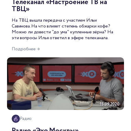
Телеканал «Настроение ТВ на
ТВЦ»
На
ТВЦ вышла передача
с участием Ильи
Савинова. На что влияет степень обжарки кофе?
Можно ли довести "до ума" купленные зёрна? На
эти вопросы Илья ответил в эфире телеканала.
Подробнее →
15.09.2020
Радио
Радио «Эхо Москвы»