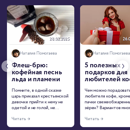
28.02.2025
26.
Наталия Помогаева
Наталия Помогаева
Флеш-брю:
5 полезных
кофейная песнь
подарков для
льда и пламени
любителей к
Помните, в одной сказке
Чем можно порадоват
царь приказал крестьянской
любителя кофе, кром
девочке прийти к нему не
пачки свежеобжаренн
одетой и не голой, не
зёрен? Вариантов мног
пешком и не в повозке?
Рассказываем о 5
Читать →
Читать →
Флеш-брю напоминает мне
интересных аксессуар
именно такой подход:
нашего магазина и объя