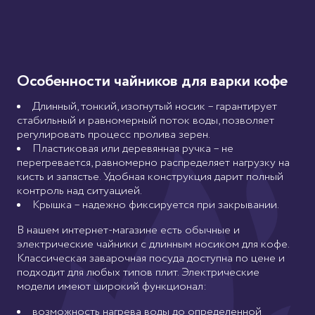
заливается кофе горячей
почему стоит выбрать
водой, но в мгновение
именно их.
превращается в холодный.
Давайте разберёмся, что же
это за напиток, как его
правильно заваривать и
Особенности чайников для варки кофе
действительно ли стоит его
готовить.
Длинный, тонкий, изогнутый носик – гарантирует
стабильный и равномерный поток воды, позволяет
регулировать процесс пролива зерен.
Пластиковая или деревянная ручка – не
перегревается, равномерно распределяет нагрузку на
кисть и запястье. Удобная конструкция дарит полный
контроль над ситуацией.
Крышка – надежно фиксируется при закрывании.
В нашем интернет-магазине есть обычные и
электрические чайники с длинным носиком для кофе.
Классическая заварочная посуда доступна по цене и
подходит для любых типов плит. Электрические
модели имеют широкий функционал:
возможность нагрева воды до определенной