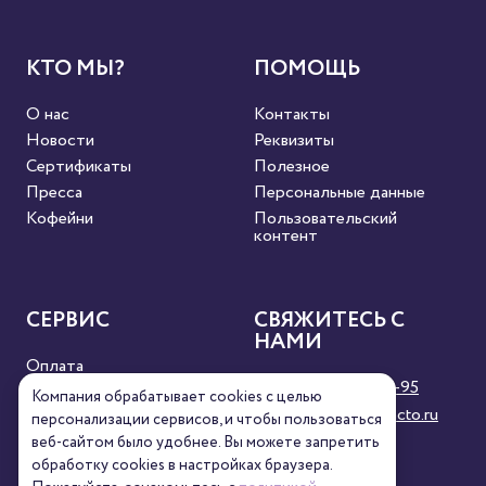
КТО МЫ?
ПОМОЩЬ
О нас
Контакты
Новости
Реквизиты
Сертификаты
Полезное
Пресса
Персональные данные
Кофейни
Пользовательский
контент
СЕРВИС
СВЯЖИТЕСЬ С
НАМИ
Оплата
8 (800) 333-63-95
Доставка
Компания обрабатывает cookies с целью
orders@torrefacto.ru
Условия продажи
персонализации сервисов, и чтобы пользоваться
веб-сайтом было удобнее. Вы можете запретить
Карта сайта
обработку сookies в настройках браузера.