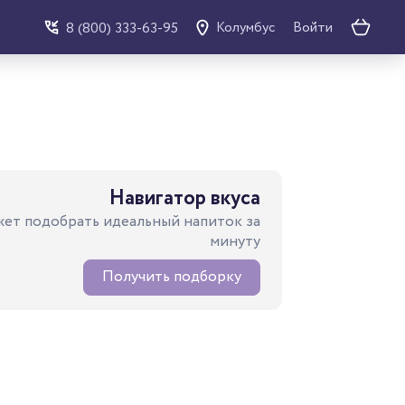
Войти
8 (800) 333-63-95
Колумбус
Навигатор вкуса
ет подобрать идеальный напиток за
минуту
Получить подборку