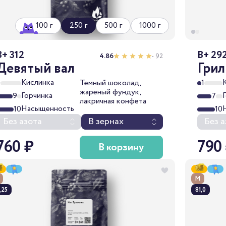
100 г
250 г
500 г
1000 г
B+ 312
B+ 29
4.86
• 92
Девятый вал
Гри
Кислинка
0
Темный шоколад,
1
жареный фундук,
Горчинка
9
7
лакричная конфета
Насыщенность
10
10
Без азота
В зернах
Без а
760 ₽
790
В корзину
М
,25
81,0