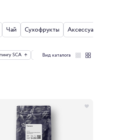
Чай
Сухофрукты
Аксессуары
Наборы
тингу SCA
↑
По цене
↑
По рейтингу
↑
Вид каталога