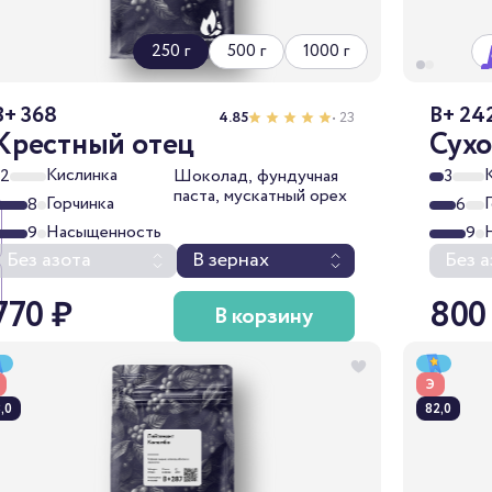
250 г
500 г
1000 г
B+ 368
B+ 24
4.85
• 23
Крестный отец
Сухо
Кислинка
2
Шоколад, фундучная
3
паста, мускатный орех
Горчинка
8
6
Насыщенность
9
9
Без азота
В зернах
Без а
770 ₽
800
В корзину
Э
,0
82,0