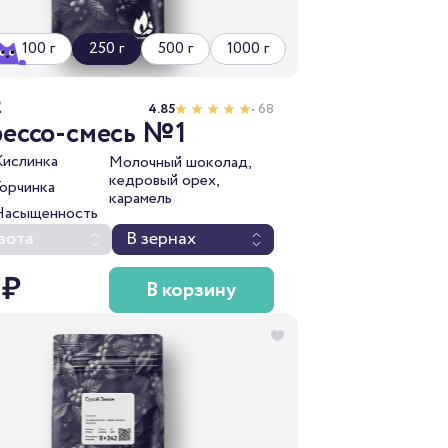
100 г
250 г
500 г
1000 г
2
4.85
• 68
рессо-смесь №1
Кислинка
Молочный шоколад,
кедровый орех,
Горчинка
карамель
Насыщенность
зота
В зернах
 ₽
В корзину