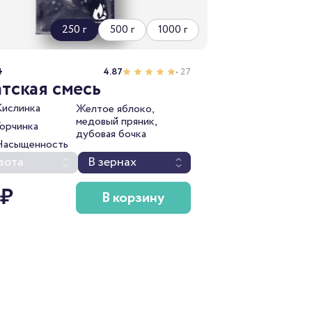
250 г
500 г
1000 г
4
4.87
• 27
тская смесь
Кислинка
Желтое яблоко,
медовый пряник,
Горчинка
дубовая бочка
Насыщенность
зота
В зернах
 ₽
В корзину