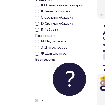
B+
Самая темная обжарка
B
Темная обжарка
C
Средняя обжарка
D
Светлая обжарка
R
Робуста
Подходит
М
Под молоко
Э
Для эспрессо
Ф
Для фильтра
Бестселлер
М
81