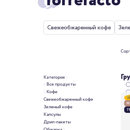
Torrefacto
Свежеобжаренный кофе
Зел
Сор
Гр
Категория
Все продукты
Кофе
Свежеобжаренный кофе
М
Зеленый кофе
79
Капсулы
Дрип-пакеты
Обжарка