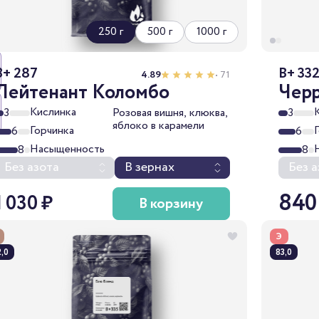
250 г
500 г
1000 г
B+ 287
B+ 33
4.89
• 71
Лейтенант Коломбо
Чер
Кислинка
3
Розовая вишня, клюква,
3
яблоко в карамели
Горчинка
6
6
Насыщенность
8
8
Без азота
В зернах
Без а
840
1 030 ₽
В корзину
Э
,0
83,0