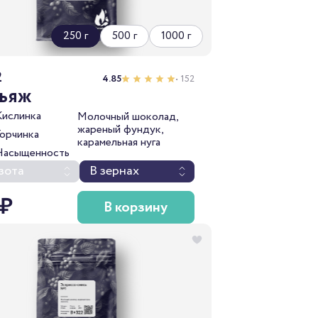
250 г
500 г
1000 г
2
4.85
• 152
льяж
Кислинка
Молочный шоколад,
жареный фундук,
Горчинка
карамельная нуга
Насыщенность
зота
В зернах
 ₽
В корзину