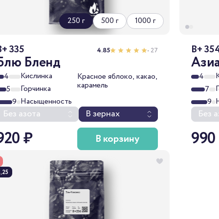
250 г
500 г
1000 г
B+ 335
B+ 35
4.85
• 27
Блю Бленд
Азиа
Кислинка
4
Красное яблоко, какао,
4
карамель
Горчинка
5
7
Насыщенность
9
9
Без азота
В зернах
Без а
920 ₽
990
В корзину
,25