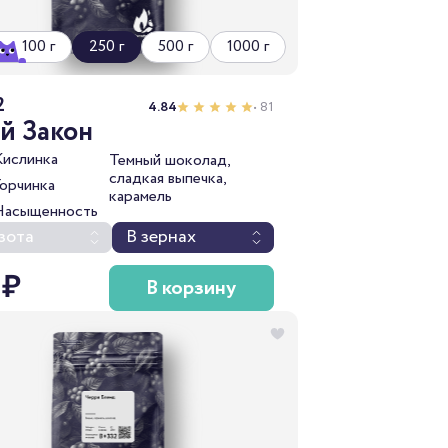
100 г
250 г
500 г
1000 г
2
4.84
• 81
й Закон
Кислинка
Темный шоколад,
сладкая выпечка,
Горчинка
карамель
Насыщенность
зота
В зернах
 ₽
В корзину