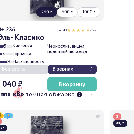
250 г
500 г
1000 г
B+ 236
4.83
• 54
Эль-Класико
Кислинка
5
Чернослив, вишня,
молочный шоколад
Горчинка
4
Насыщенность
8
Без азота
В зернах
1 040 ₽
В корзину
уппа «B»
темная обжарка
Э
80,75
,75