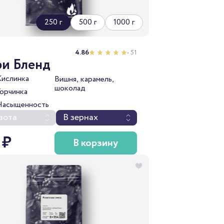
250 г
500 г
1000 г
2
4.86
• 51
ри Бленд
Кислинка
Вишня, карамель,
шоколад
Горчинка
Насыщенность
зота
В зернах
 ₽
В корзину