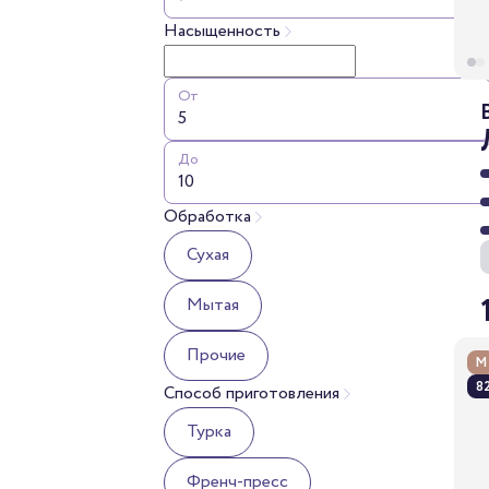
Насыщенность
От
До
Обработка
Сухая
Мытая
Прочие
М
82
Способ приготовления
Турка
Френч-пресс