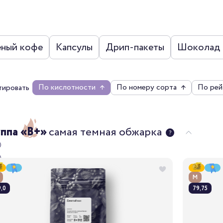
еный кофе
Капсулы
Дрип-пакеты
Шоколад
По кислотности
↑
По номеру сорта
↑
По рей
тировать
уппа «B+»
самая темная обжарка
М
,0
79,75