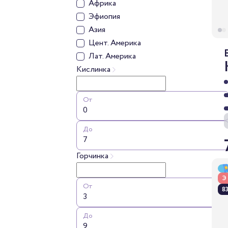
Африка
Эфиопия
Азия
Цент. Америка
Лат. Америка
Кислинка
От
До
Горчинка
Э
От
83
До