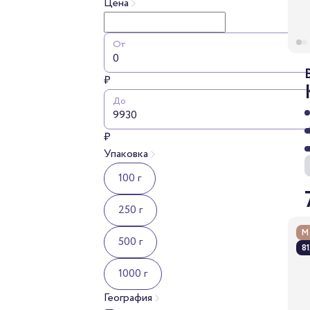
Цена
От
₽
До
₽
Упаковка
100 г
250 г
М
500 г
81
1000 г
География