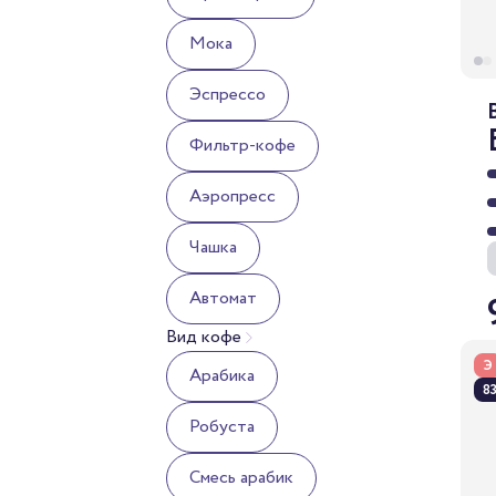
Мока
Эспрессо
Фильтр-кофе
Аэропресс
Чашка
Автомат
Вид кофе
Э
Арабика
83
Робуста
Смесь арабик