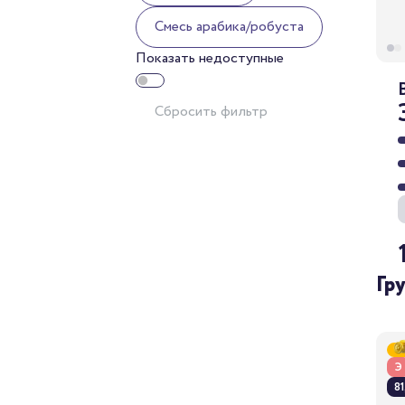
Cмесь арабика/робуста
Показать недоступные
Сбросить фильтр
Гр
Э
81