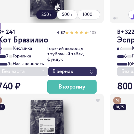
250 г
500 г
1000 г
B+ 241
B+ 32
4.87
• 108
Кот Бразилио
Эсп
Кислинка
2
Горький шоколад,
2
трубочный табак,
Горчинка
7
6
фундук
Насыщенность
9
10
Без азота
В зернах
Без а
740 ₽
800
В корзину
М
,5
81,75