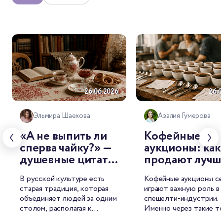
26.06.2026
26.
Эльмира Шаехова
Азалия Гумерова
«А не выпить ли
Кофейные
сперва чайку?» —
аукционы: как
душевные цитаты
продают луч
о чае от
лоты мира
В русской культуре есть
Кофейные аукционы с
знаменитых
старая традиция, которая
играют важную роль в
русских
объединяет людей за одним
спешелти-индустрии.
писателей
столом, располагая к
Именно через такие т
душевной беседе. И
лучшие лоты попадаю