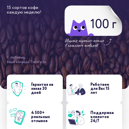
15 сортов кофе
каждую неделю!
С любовью,
Ваша команда Torrefacto
Гарантия на
Работаем
заказ 30
для Вас 15
дней
лет
4 500+
Поддержка
реальных
клиентов
отзывов
24/7