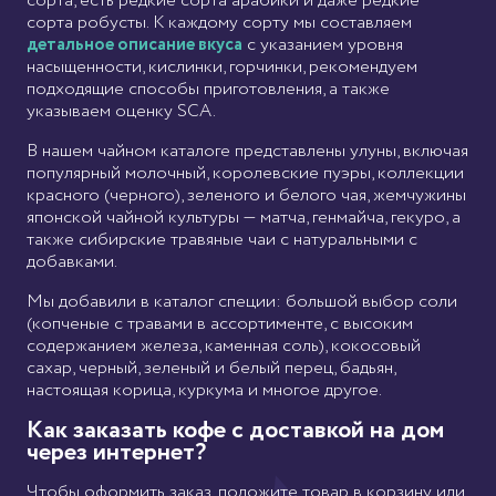
сорта, есть редкие сорта арабики и даже редкие
сорта робусты. К каждому сорту мы составляем
детальное описание вкуса
с указанием уровня
насыщенности, кислинки, горчинки, рекомендуем
подходящие способы приготовления, а также
указываем оценку SCA.
В нашем чайном каталоге представлены улуны, включая
популярный молочный, королевские пуэры, коллекции
красного (черного), зеленого и белого чая, жемчужины
японской чайной культуры — матча, генмайча, гекуро, а
также сибирские травяные чаи с натуральными с
добавками.
Мы добавили в каталог специи: большой выбор соли
(копченые с травами в ассортименте, с высоким
содержанием железа, каменная соль), кокосовый
сахар, черный, зеленый и белый перец, бадьян,
настоящая корица, куркума и многое другое.
Как заказать кофе с доставкой на дом
через интернет?
Чтобы оформить заказ, положите товар в корзину или