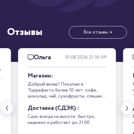
Отзывы
Все отзывы →
Ольга
01.08.2026 21:16:09
4
Магазин:
Добрый вечер! Покупаю в
Торрефакто более 10 лет: кофе,
шоколад, чай, сухофрукты, специи.
Вкусно! Спасибо! А когда вернутся в
Доставка (СДЭК) :
продажу специи, мой любимый
зеленый перец?
Сдэк всегда на высоте: быстро,
надежно и работает до 21.00
н