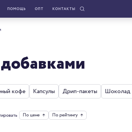
ПОМОЩЬ
ОПТ
КОНТАКТЫ
и
 добавками
еный кофе
Капсулы
Дрип-пакеты
Шоколад
По цене
↑
По рейтингу
↑
тировать