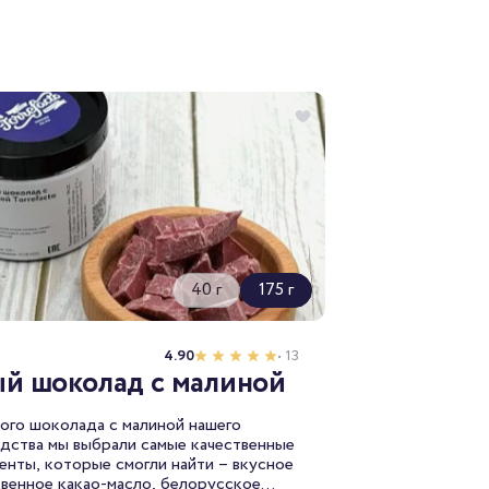
40 г
175 г
4.90
• 13
й шоколад с малиной
ого шоколада с малиной нашего
дства мы выбрали самые качественные
енты, которые смогли найти – вкусное
твенное какао-масло, белорусское