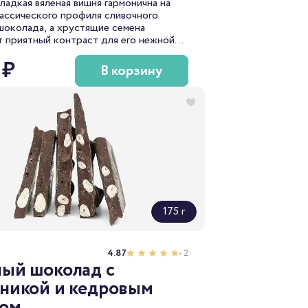
ладкая вяленая вишня гармонична на
ассического профиля сливочного
шоколада, а хрустящие семена
 приятный контраст для его нежной
ы.
 ₽
В корзину
175 г
4.87
• 2
ый шоколад с
никой и кедровым
хом