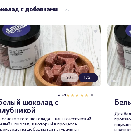
колад с добавками
40 г
175 г
4.89
• 10
Белый шоколад с
Белы
клубникой
Для бел
 основе этого шоколада – наш классический
произво
елый шоколад, в который в процессе
ингреди
роизводства добавляется натуральная
и качес