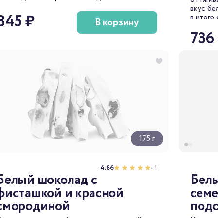
вкус бе
845 ₽
в итоге
В корзину
нотой.
736
175 г
4.86
• 1
Белый шоколад с
Белы
фисташкой и красной
семе
смородиной
подс