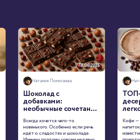
5
18.06.2025
Наталия Помогаева
Нат
Шоколад с
ТОП-
добавками:
десе
необычные сочетания
легк
вкусов
Всегда хочется чего-то
Кофе — 
новенького. Особенно если речь
напиток
идёт о сладостях и шоколаде.
известн
Именно поэтому совсем недавно в
пригото