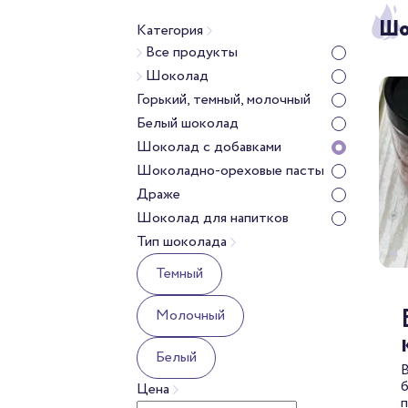
Шо
Категория
Все продукты
Шоколад
Горький, темный, молочный
Белый шоколад
Шоколад с добавками
Шоколадно-ореховые пасты
Драже
Шоколад для напитков
Тип шоколада
Темный
Молочный
Белый
В
б
Цена
п