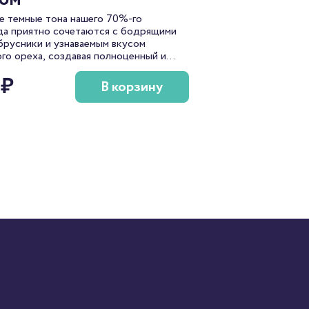
е темные тона нашего 70%-го
а приятно сочетаются с бодрящими
брусники и узнаваемым вкусом
го ореха, создавая полноценный и
ированный шоколад, который также
 ₽
азвать "таежным" или "северным" по
В корзину
духу.