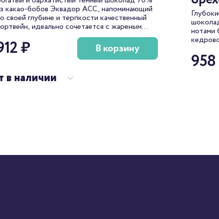
огатый и бархатистый темный шоколад 70%
з какао-бобов Эквадор АСС, напоминающий
Глубоки
о своей глубине и терпкости качественный
шоколад
ортвейн, идеально сочетается с жареным
нотами 
фундуком, привносящим дополнительные
кедрово
912 ₽
ымные лесные ноты.
В корзину
сбаланс
958
можно н
своему 
т в наличии