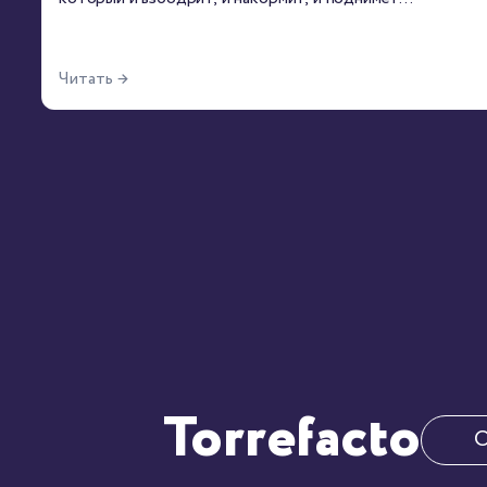
настроение. Предлагаем три рецепта калорийных
десертных напитка, которые легко заменят завтрак или
перекус.
Читать →
Torrefacto
О