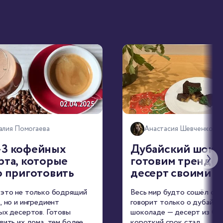
02.04.2025
алия Помогаева
Анастасия Шевченко
3 кофейных
Дубайский шоко
рта, которые
готовим трендо
о приготовить
десерт своими р
это не только бодрящий
Весь мир будто сошёл с ум
, но и ингредиент
говорит только о дубайск
ых десертов. Готовы
шоколаде — десерт из ОА
вить их дома, тем более
короткий срок стал