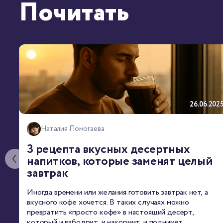
Почитать
26.06.202
Наталия Помогаева
3 рецепта вкусных десертных
напитков, которые заменят целый
завтрак
Иногда времени или желания готовить завтрак нет, а
вкусного кофе хочется. В таких случаях можно
превратить «просто кофе» в настоящий десерт,
который и взбодрит, и накормит, и поднимет