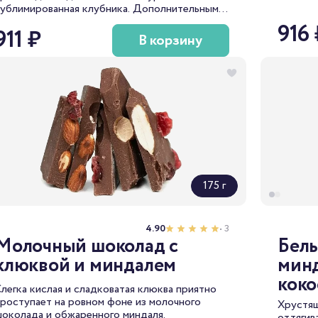
ублимированная клубника. Дополнительным
цельное
крашением являются кусочки натуральной
Колумби
916 
911 ₽
яленой клубники, находящиеся внутри самого
собранн
В корзину
околада.
белый ш
вкусом 
сливочн
175 г
4.90
• 3
Молочный шоколад с
Белы
клюквой и миндалем
минд
коко
легка кислая и сладковатая клюква приятно
роступает на ровном фоне из молочного
Хрустящ
околада и обжаренного миндаля.
оттягив