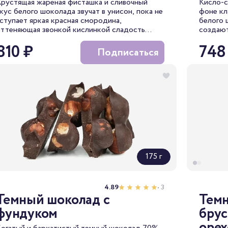
рустящая жареная фисташка и сливочный
Кисло-с
кус белого шоколада звучат в унисон, пока не
фоне кл
ступает яркая красная смородина,
белого 
ттеняющая звонкой кислинкой сладость
создают
елого шоколада.
текстур
810 ₽
748
Подписаться
175 г
4.89
• 3
Темный шоколад с
Темн
фундуком
брус
оре