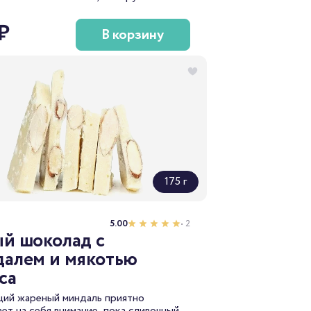
 сухое молоко, тростниковый сахар из
и и сублимированную малину,
₽
В корзину
ую в Карелии. В итоге у нас получился
околад с плотным телом, насыщенным
свежей малины и приятным и долгим
ым послевкусием.
175 г
5.00
• 2
й шоколад с
алем и мякотью
са
ий жареный миндаль приятно
ает на себя внимание, пока сливочный