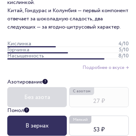
кислинкой.
Китай, Гондурас и Колумбия — первый компонент
отвечает за шоколадную сладость, два
следующих — за ягодно-цитрусовый характер.
Кислинка
4
/10
Горчинка
5
/10
Насыщенность
8
/10
Подробнее о вкусе →
Азотирование
С азотом
Без азота
27 ₽
Помол
Мелкий
В зернах
53 ₽