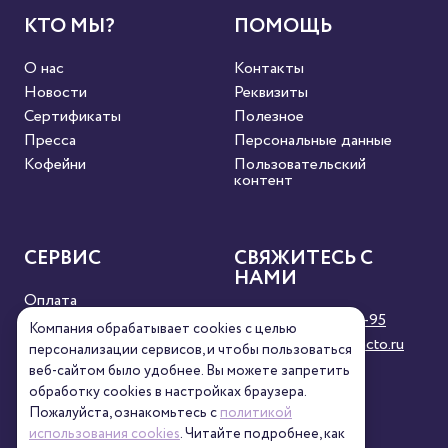
КТО МЫ?
ПОМОЩЬ
О нас
Контакты
Новости
Реквизиты
Сертификаты
Полезное
Пресса
Персональные данные
Кофейни
Пользовательский
контент
СЕРВИС
СВЯЖИТЕСЬ С
НАМИ
Оплата
8 (800) 333-63-95
Доставка
Компания обрабатывает cookies с целью
orders@torrefacto.ru
Условия продажи
персонализации сервисов, и чтобы пользоваться
Карта сайта
веб-сайтом было удобнее. Вы можете запретить
обработку сookies в настройках браузера.
Пожалуйста, ознакомьтесь с
политикой
использования cookies
. Читайте подробнее, как