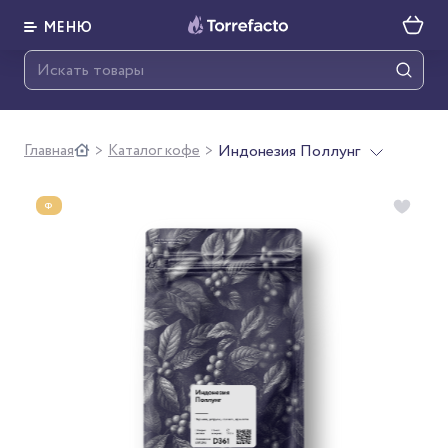
МЕНЮ
Главная
Каталог кофе
Индонезия Поллунг
>
>
Ф