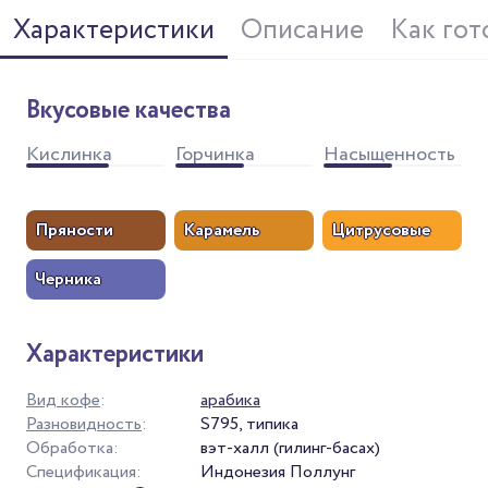
Характеристики
Описание
Как гот
Вкусовые качества
Кислинка
Горчинка
Насыщенность
Пряности
Карамель
Цитрусовые
Черника
Характеристики
Вид кофе
:
арабика
Разновидность
:
S795, типика
Обработка:
вэт-халл (гилинг-басах)
Спецификация:
Индонезия Поллунг