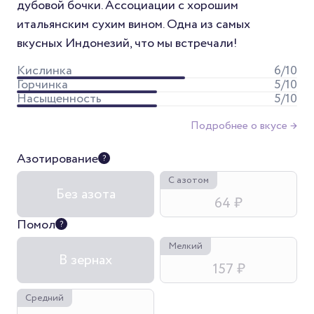
дубовой бочки. Ассоциации с хорошим
итальянским сухим вином. Одна из самых
вкусных Индонезий, что мы встречали!
Кислинка
6
/10
Горчинка
5
/10
Насыщенность
5
/10
Подробнее о вкусе →
Азотирование
С азотом
Без азота
64 ₽
Помол
Мелкий
В зернах
157 ₽
Средний