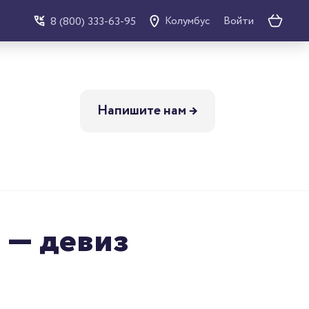
Войти
8 (800) 333-63-95
Колумбус
Напишите нам →
 — девиз