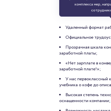
комплекса мер, напр
сотруднико
Удаленный формат раб
Официальное трудоус
Прозрачная шкала ко
заработной платы;
«Нет зарплате в конве
заработной плате!»;
У нас первоклассный 
учебника о кофе до опис
Высокая степень техн
оснащенности компании;
Возможность наслажда