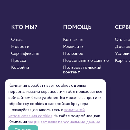
КТО МЫ?
ПОМОЩЬ
СЕРВ
О нас
Контакты
Оплат
Новости
Реквизиты
Достав
Сертификаты
Полезное
Услови
Пресса
Персональные данные
Карта 
Кофейни
Пользовательский
контент
Компания обрабатывает cookies с целью
СВЯЖИТЕСЬ С НАМИ
персонализации сервисов, и чтобы пользоваться
веб-сайтом было удобнее. Вы можете запретить
обработку сookies в настройках браузера.
8 (800) 333-63-95
orders@torrefacto.ru
Пожалуйста, ознакомьтесь с
политикой
использования cookies
. Читайте подробнее, как
Компания
защищает ваши персональные данные
.