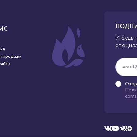
ПОДПИ
ИС
И будьт
а
специа
ка
я продажи
сайта
Отпр
Поли
согл