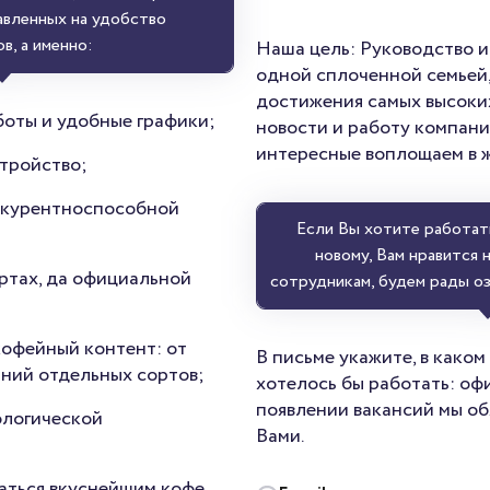
авленных на удобство
в, а именно:
Наша цель: Руководство и
одной сплоченной семьей,
достижения самых высоки
оты и удобные графики;
новости и работу компани
интересные воплощаем в ж
тройство;
нкурентноспособной
Если Вы хотите работать
новому, Вам нравится 
ртах, да официальной
сотрудникам, будем рады о
кофейный контент: от
В письме укажите, в како
аний отдельных сортов;
хотелось бы работать: оф
появлении вакансий мы об
ологической
Вами.
ться вкуснейшим кофе,