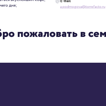
E-mail
чего дня;
a.podmogova@torrefacto.ru
ро пожаловать в се