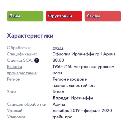
Лайм
Фруктовый
Ягоды
Характеристики
Обработка:
сухая
Спецификация:
Эфиопия Иргачеффе гр.1 Арича
Оценка SCA:
88,00
Высота
1950-2150 метров над уровнем
произрастания
:
моря
Регион:
Регион народов и
национальностей юга
Зона:
Гедео
Вореда:
Иргачеффе
Станция обработки:
Арича
Урожай:
декабрь 2019 – февраль 2020
Упаковка:
грейн-про