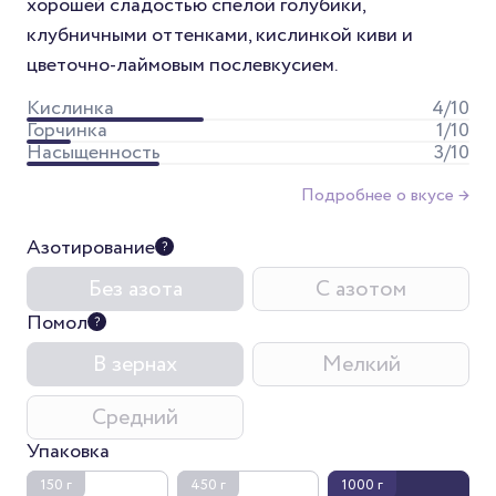
хорошей сладостью спелой голубики,
клубничными оттенками, кислинкой киви и
цветочно-лаймовым послевкусием.
Кислинка
4
/10
Горчинка
1
/10
Насыщенность
3
/10
Подробнее о вкусе →
Азотирование
Без азота
С азотом
Помол
В зернах
Мелкий
Средний
Упаковка
150 г
450 г
1000 г