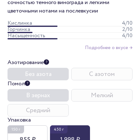
сочностью темного винограда и легкими
цветочными нотами на послевкусии
Кислинка
4
/10
Горчинка
2
/10
Насыщенность
4
/10
Подробнее о вкусе →
Азотирование
Без азота
С азотом
Помол
В зернах
Мелкий
Средний
Упаковка
150 г
450 г
855 ₽
1 998 ₽