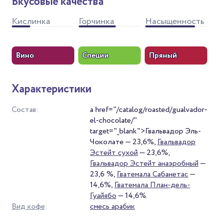
Вкусовые качества
Кислинка
Горчинка
Насыщенность
Вино
Специи
Пряный
Характеристики
Состав:
a href="/catalog/roasted/gualvador-
el-chocolate/"
target="_blank">Гвальвадор Эль-
Чоколате — 23,6%,
Гвальвадор
Эстейт сухой
— 23,6%,
Гвальвадор Эстейт анаэробный
—
23,6 %,
Гватемала Сабанетас
—
14,6%,
Гватемала План-дель-
Гуайябо
— 14,6%.
Вид кофе
:
смесь арабик