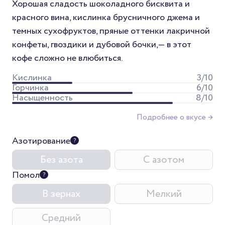
Хорошая сладость шоколадного бисквита и
красного вина, кислинка брусничного джема и
темных сухофруктов, пряные оттенки лакричной
конфеты, гвоздики и дубовой бочки,— в этот
кофе сложно не влюбиться.
Кислинка
3
/10
Горчинка
6
/10
Насыщенность
8
/10
Подробнее о вкусе →
Азотирование
Без азота
С азотом
Помол
В зернах
Мелкий
Средний