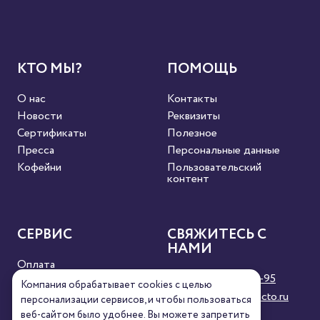
КТО МЫ?
ПОМОЩЬ
О нас
Контакты
Новости
Реквизиты
Сертификаты
Полезное
Пресса
Персональные данные
Кофейни
Пользовательский
контент
СЕРВИС
СВЯЖИТЕСЬ С
НАМИ
Оплата
8 (800) 333-63-95
Доставка
Компания обрабатывает cookies с целью
orders@torrefacto.ru
Условия продажи
персонализации сервисов, и чтобы пользоваться
веб-сайтом было удобнее. Вы можете запретить
Карта сайта