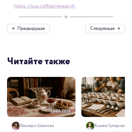
https://sca.coffee/research
←
Предыдущая
Следующая
→
Читайте также
26.06.2026
26.
Эльмира Шаехова
Азалия Гумерова