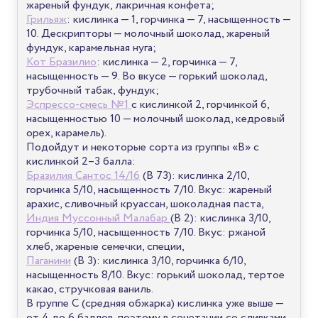
жареный фундук, лакричная конфета;
Грильяж
: кислинка — 1, горчинка — 7, насыщенность —
10. Дескрипторы — молочный шоколад, жареный
фундук, карамельная нуга;
Кот Бразилио
: кислинка — 2, горчинка — 7,
насыщенность — 9. Во вкусе — горький шоколад,
трубочный табак, фундук;
Эспрессо-смесь №1
с кислинкой 2, горчинкой 6,
насыщенностью 10 — молочный шоколад, кедровый
орех, карамель).
Подойдут и некоторые сорта из группы «B» с
кислинкой 2–3 балла:
Бразилия Сантос 14/16
(B 73): кислинка 2/10,
горчинка 5/10, насыщенность 7/10. Вкус: жареный
арахис, сливочный круассан, шоколадная паста,
Индия Муссонный Малабар
(B 2): кислинка 3/10,
горчинка 5/10, насыщенность 7/10. Вкус: ржаной
хлеб, жареные семечки, специи,
Паганини
(B 3): кислинка 3/10, горчинка 6/10,
насыщенность 8/10. Вкус: горький шоколад, тертое
какао, стручковая ваниль.
В группе C (средняя обжарка) кислинка уже выше —
от 4 до 6 баллов, поэтому в сочетании со сливками