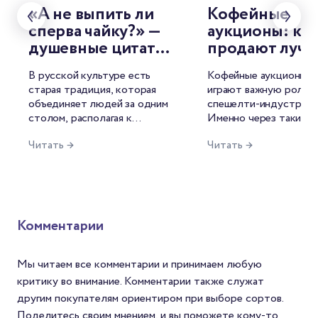
«А не выпить ли
Кофейные
сперва чайку?» —
аукционы: как
душевные цитаты
продают луч
о чае от
лоты мира
В русской культуре есть
Кофейные аукционы с
знаменитых
старая традиция, которая
играют важную роль в
русских
объединяет людей за одним
спешелти-индустрии.
писателей
столом, располагая к
Именно через такие т
душевной беседе. И
лучшие лоты попадаю
Читать →
Читать →
называется она — чаепитие.
рынок, формируются 
Для русского человека это
открываются новые и
целый ритуал, символ
среди производителей
гостеприимства, повод для
фермеров это возмож
философских размышлений.
продать кофе по цене
Неудивительно, что
среднего и заявить о с
Комментарии
напиток нашёл отражение и
мире. Для Механикаов
в литературе.
шанс найти зерна с
уникальным вкусом. А
Мы читаем все комментарии и принимаем любую
покупателей — спосо
критику во внимание. Комментарии также служат
попробовать редкий с
другим покупателям ориентиром при выборе сортов.
который редко встре
Поделитесь своим мнением, и вы поможете кому-то
в массовой продаже.