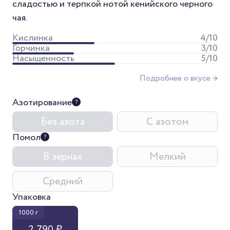
сладостью и терпкой нотой кенийского черного
чая.
Кислинка
4
/10
Горчинка
3
/10
Насыщенность
5
/10
Подробнее о вкусе →
Азотирование
Без азота
С азотом
Помол
В зернах
Мелкий
Средний
Упаковка
1000 г
2 790 ₽