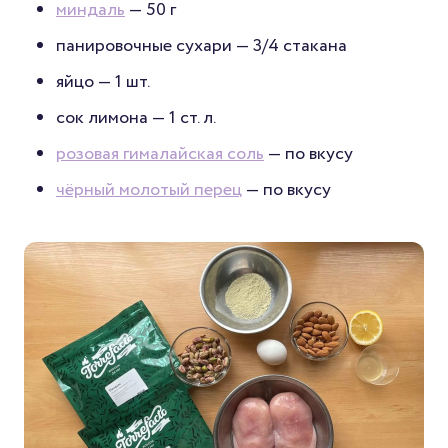
миндаль
— 50 г
панировочные сухари — 3/4 стакана
яйцо — 1 шт.
сок лимона — 1 ст. л.
розовая гималайская соль
— по вкусу
чёрный молотый перец
— по вкусу