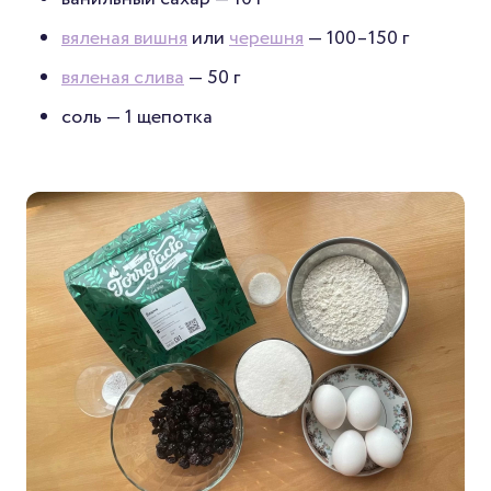
вяленая вишня
или
черешня
— 100–150 г
вяленая слива
— 50 г
соль — 1 щепотка