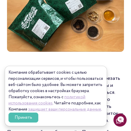
Измельчите грецкие орехи — мы немного
Компания обрабатывает cookies с целью
подавили прессом, но можно и просто порезать
персонализации сервисов, и чтобы пользоваться
ножом. В кружку добавьте орехи, чай, ягоды и
веб-сайтом было удобнее. Вы можете запретить
обработку сookies в настройках браузера.
корицу, залейте кипятком и дайте настояться.
Пожалуйста, ознакомьтесь с
политикой
Чтобы вкус ореха чувствовался в чае, нужно
использования cookies
. Читайте подробнее, как
заваривать его в течение 10 минут. Если дать
Компания
защищает ваши персональные данные
.
постоять дольше, то можно испортить напиток —
Принять
будет слишком сильная ореховая горчинка.