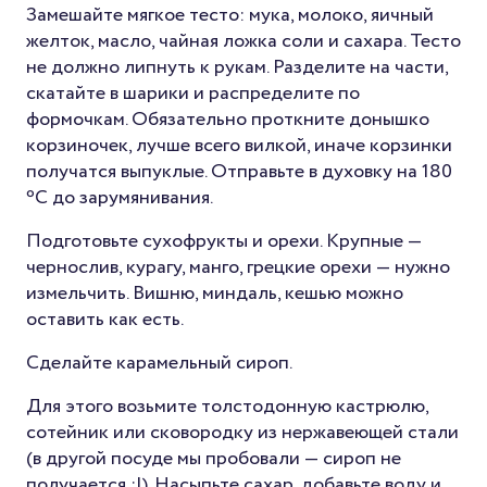
Замешайте мягкое тесто: мука, молоко, яичный
желток, масло, чайная ложка соли и сахара. Тесто
не должно липнуть к рукам. Разделите на части,
скатайте в шарики и распределите по
формочкам. Обязательно проткните донышко
корзиночек, лучше всего вилкой, иначе корзинки
получатся выпуклые. Отправьте в духовку на 180
ºС до зарумянивания.
Подготовьте сухофрукты и орехи. Крупные —
чернослив, курагу, манго, грецкие орехи — нужно
измельчить. Вишню, миндаль, кешью можно
оставить как есть.
Сделайте карамельный сироп.
Для этого возьмите толстодонную кастрюлю,
сотейник или сковородку из нержавеющей стали
(в другой посуде мы пробовали — сироп не
получается :|). Насыпьте сахар, добавьте воду и