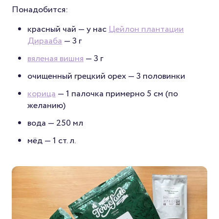
Понадобится:
красный чай — у нас
Цейлон плантации
Дирааба
— 3 г
вяленая вишня
— 3 г
очищенный грецкий орех — 3 половинки
корица
— 1 палочка примерно 5 см (по
желанию)
вода — 250 мл
мёд — 1 ст. л.