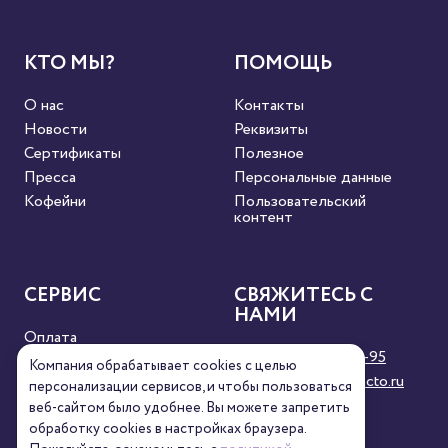
КТО МЫ?
ПОМОЩЬ
О нас
Контакты
Новости
Реквизиты
Сертификаты
Полезное
Пресса
Персональные данные
Кофейни
Пользовательский
контент
СЕРВИС
СВЯЖИТЕСЬ С
НАМИ
Оплата
8 (800) 333-63-95
Доставка
Компания обрабатывает cookies с целью
orders@torrefacto.ru
Условия продажи
персонализации сервисов, и чтобы пользоваться
Карта сайта
веб-сайтом было удобнее. Вы можете запретить
обработку сookies в настройках браузера.