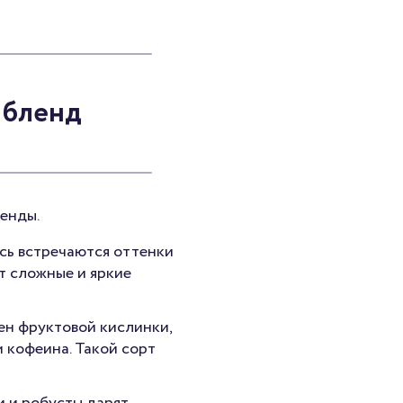
 бленд
ленды.
есь встречаются оттенки
ит сложные и яркие
ен фруктовой кислинки,
 кофеина. Такой сорт
и и робусты дарят