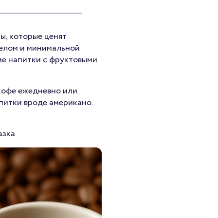
ы, которые ценят
телом и минимальной
ие напитки с фруктовыми
 кофе ежедневно или
питки вроде американо.
зка.