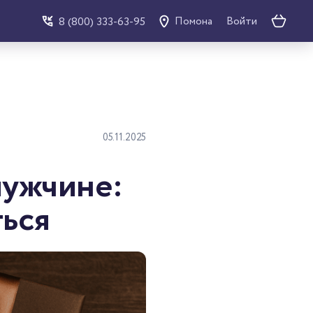
Войти
8 (800) 333-63-95
Помона
05.11.2025
мужчине:
ться