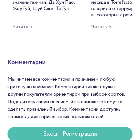
знаменитые чаи: Да Хун Пао,
месяца в Torrefacto. 
колумбийског
Жоу Гуй, Шуй Сянь, Те Гуань
говорили о терруаре,
кофе и его
Инь, Бай Хао Инь Чжэнь,
высокогорных региона
прототипа —
Бай Му Дань. Каждое из
сложной фруктовой
Читать →
Читать →
этих названий знакомо
реального
кислотности местной
любителям китайского чая, а
арабики. Но есть в ис
фермера Карл
многие сорта давно стали
колумбийского кофе
Санчеса
эталонами своих категорий.
любопытная фигура, б
Но чем больше
которой разговор о с
путешествуешь по самой
будет неполным. Точн
Комментарии
провинции, тем меньше
фигура в белой шляпе,
хочется воспринимать ее
пончо, с усами и верн
как единый чайный регион.
мулом рядом.
Мы читаем все комментарии и принимаем любую
критику во внимание. Комментарии также служат
другим покупателям ориентиром при выборе сортов.
Поделитесь своим мнением, и вы поможете кому-то
сделать правильный выбор. Комментарии доступны
только для авторизованных пользователей.
Вход | Регистрация