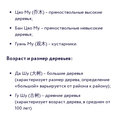
Цяо Му (乔木) – прямоствольные высокие
деревья;
Бан Цяо Му – прямоствольные невысокие
деревья;
Гуань Му (观木) – кустарники.
Возраст и размер деревьев:
Да Шу (大树) – большие деревья
(характеризует размер дерева, определение
«большой» варьируется от района к району);
Гу Шу (古树) – древние деревья
(характеризует возраст дерева, в среднем от
100 лет).