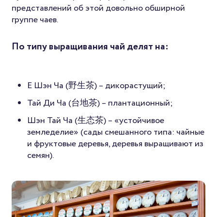
представлений об этой довольно обширной
группе чаев.
По типу выращивания чай делят на:
Е Шэн Ча (野生茶) – дикорастущий;
Тай Ди Ча (台地茶) – плантационный;
Шэн Тай Ча (生态茶) – «устойчивое
земледелие» (сады смешанного типа: чайные
и фруктовые деревья, деревья выращивают из
семян).