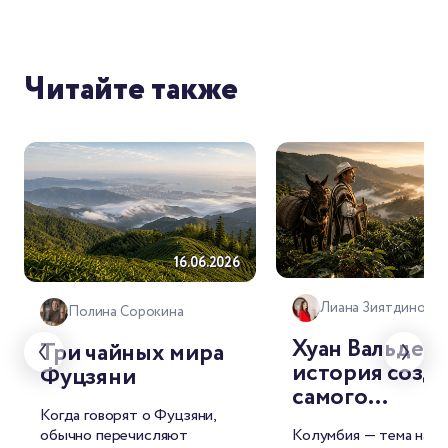
Читайте также
18.
16.06.2026
Лиана Зиятдинова
Полина Сорокина
Хуан Вальдес:
Три чайных мира
история созд
Фуцзяни
самого
Когда говорят о Фуцзяни,
узнаваемого
обычно перечисляют
Колумбия — тема наше
бренда