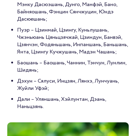
Мэнку Дасюэшань, Дунго, Манфэй, Бано,
Байняошань, Фэнцин Сянчжуцин, Юндэ
Дасюешань;
Пуэр – Цзинмай, Цзингу, Куньлушань,
Чжэньюань Цяньцзячжай, Цзиндун, Банвэй,
Цзянчэн, Фодяньшань, Инпаншань, Баньшань,
Янта, Цзингу Кучжушань, Мадэн Чашань;
Баошань – Баошань, Чаннин, Тэнчун, Лунлин,
Шидянь;
Дэхун – Сялуси, Инцзян, Лянхэ, Лунчуань,
Жуйли Уфэй;
Дали – Уляншань, Хэйлунтан, Дэань,
Наньцзянь.