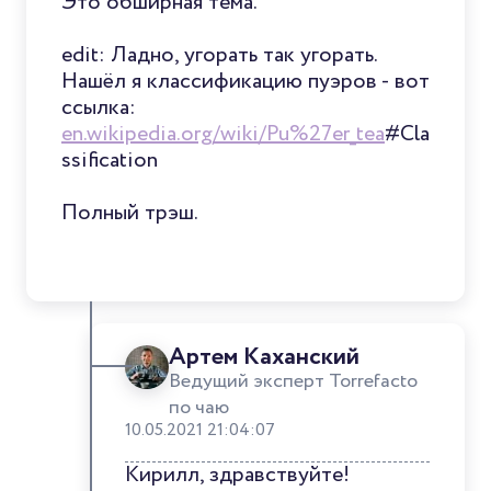
Это обширная тема."
edit: Ладно, угорать так угорать.
Нашёл я классификацию пуэров - вот
ссылка:
en.wikipedia.org/wiki/Pu%27er_tea
#Cla
ssification
Полный трэш.
Артем Каханский
Ведущий эксперт Torrefacto
по чаю
10.05.2021 21:04:07
Кирилл, здравствуйте!