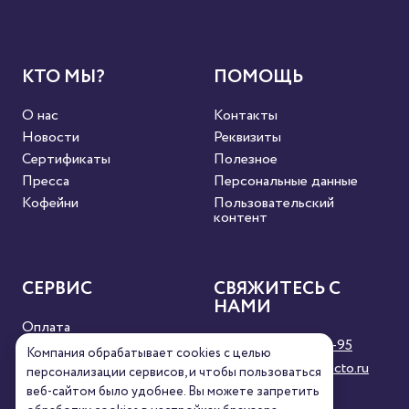
КТО МЫ?
ПОМОЩЬ
О нас
Контакты
Новости
Реквизиты
Сертификаты
Полезное
Пресса
Персональные данные
Кофейни
Пользовательский
контент
СЕРВИС
СВЯЖИТЕСЬ С
НАМИ
Оплата
8 (800) 333-63-95
Доставка
Компания обрабатывает cookies с целью
orders@torrefacto.ru
Условия продажи
персонализации сервисов, и чтобы пользоваться
веб-сайтом было удобнее. Вы можете запретить
Карта сайта