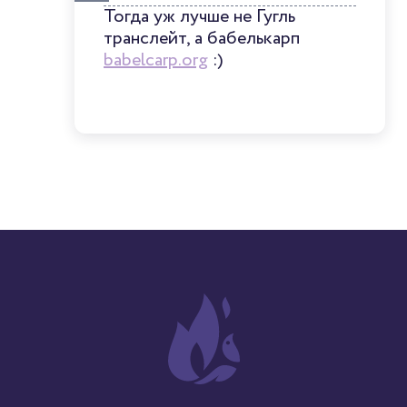
Тогда уж лучше не Гугль
транслейт, а бабелькарп
babelcarp.org
:)