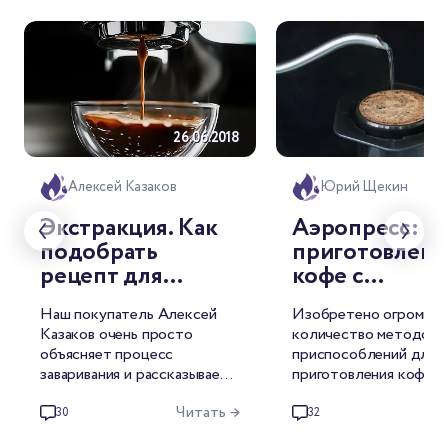
26.06.2018
29
Алексей Казаков
Юрий Щекин
Экстракция. Как
Аэропресс: о
подобрать
приготовлени
рецепт для
кофе с
любого кофе
национальны
Наш покупатель Алексей
Изобретено огромное
чемпионатов
Казаков очень просто
количество методов 
объясняет процесс
приспособлений для
заваривания и рассказывает,
приготовления кофе. 
как использовать эти знания,
один кофейный гаджет
Читать →
Чи
чтобы всегда получать
аэропресс, на мой взгл
30
32
вкусный кофе. Статья, после
стоит особняком.