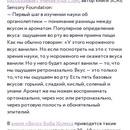
рассказывает ученая Ида Стин
, автор книги SCAE
Sensory Foundation:
— Первый шаг в изучении науки об
органолептики — понимание разницы между
вкусом и ароматом. Популярное определение
вкуса: ощущение во рту во время приема пищи.
Как мы обычно говорим: «У этого мороженого
вкус ванили». Но если посмотреть на это с точки
зрения науки, то у мороженого не окажется вкуса
ванили. Но у него будет аромат ванили — то, что
мы ощущаем ретроназально. Вкус — это только
то, что мы ощущаем во рту. Есть пять базовых
вкусов: горький, сладкий, кислый, соленый и
умами. Аромат же мы можем воспринимать
ортоназально, через нос или ретроназально,
через ротовую полость и обонятельный
эпителий.
В
книге «Вкус» Боба Холмса
приводятся такие