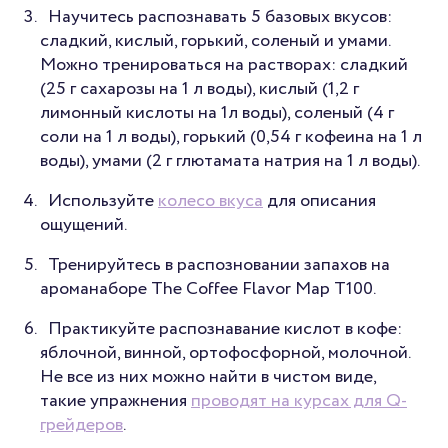
Научитесь распознавать 5 базовых вкусов:
сладкий, кислый, горький, соленый и умами.
Можно тренироваться на растворах: сладкий
(25 г сахарозы на 1 л воды), кислый (1,2 г
лимонный кислоты на 1л воды), соленый (4 г
соли на 1 л воды), горький (0,54 г кофеина на 1 л
воды), умами (2 г глютамата натрия на 1 л воды).
Используйте
колесо вкуса
для описания
ощущений.
Тренируйтесь в распозновании запахов на
ароманаборе The Coffee Flavor Map T100.
Практикуйте распознавание кислот в кофе:
яблочной, винной, ортофосфорной, молочной.
Не все из них можно найти в чистом виде,
такие упражнения
проводят на курсах для Q-
грейдеров
.