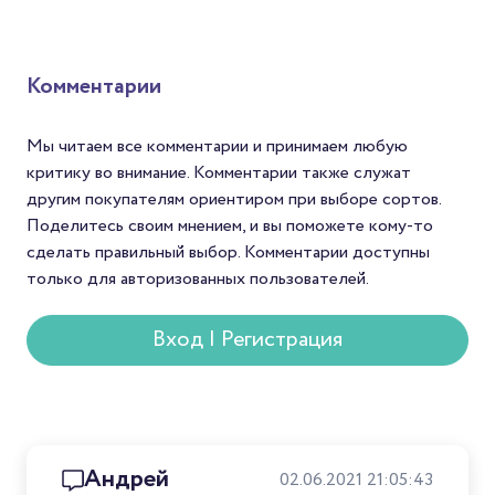
которой все становится
Уникальность изобре
понятно.
Алана Адлера в том, ч
одной стороны, оно
безумно простое, а с 
Комментарии
— позволяет добивать
различных результато
чашке. Одни видят в
Мы читаем все комментарии и принимаем любую
аэропрессе альтернат
критику во внимание. Комментарии также служат
эспрессо-машине, дру
другим покупателям ориентиром при выборе сортов.
воронке. Многие обж
Поделитесь своим мнением, и вы поможете кому-то
в качестве рекоменду
способа приготовлени
сделать правильный выбор. Комментарии доступны
указывают аэропресс 
только для авторизованных пользователей.
темной, и для светлой
обжарки кофе. Мне х
Вход | Регистрация
рассказать о кофе дл
аэропресса через при
национальных чемпио
по аэропрессу.
Андрей
02.06.2021 21:05:43