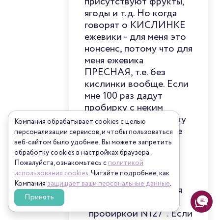
присутствуют фрукты,
ягоды и т.д. Но когда
говорят о КИСЛИНКЕ
ежевики - для меня это
нонсенс, потому что для
меня ежевика
ПРЕСНАЯ, т.е. без
кислинки вообще. Если
мне 100 раз дадут
пробирку с неким
экстрактом, то я скажу
Компания обрабатывает cookies с целью
себе "ОК! В пробирке
персонализации сервисов, и чтобы пользоваться
N127 что-то, что
веб-сайтом было удобнее. Вы можете запретить
принято называть
обработку сookies в настройках браузера.
Пожалуйста, ознакомьтесь с
политикой
ежевикой" И если я
использования cookies
. Читайте подробнее, как
встречусь с таким
Компания
защищает ваши персональные данные
.
дескриптором, то для
Принять
меня он будет
"пробиркой N127". Если