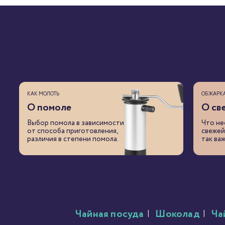
КАК МОЛОТЬ
ОБЖАРК
О помоле
О св
Выбор помола в зависимости
Что не
от способа приготовления,
свежей
различия в степени помола.
так важ
Чайная посуда
|
Шоколад
|
Ча