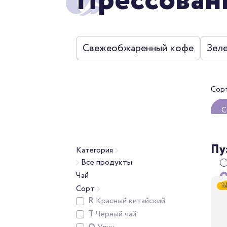
Прессован
Свежеобжаренный кофе
Зел
Сор
С
О
Пу
Категория
Все продукты
Чай
Сорт
R
Красный китайский
T
Черный чай