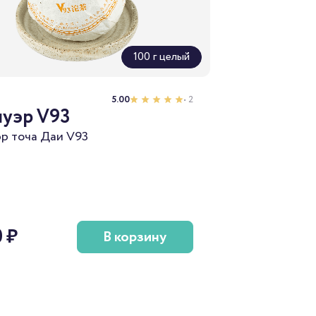
100 г целый
5.00
• 2
уэр V93
р точа Даи V93
0 ₽
В корзину