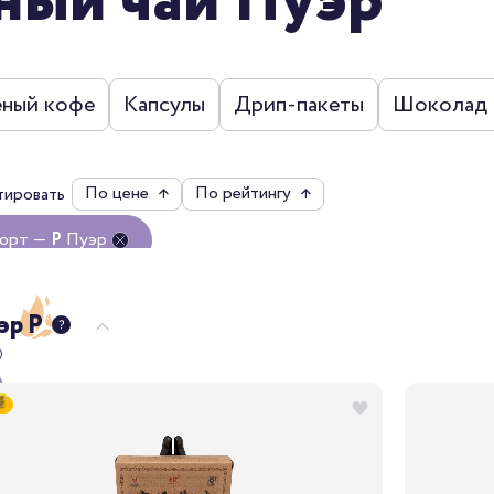
ный чай Пуэр
еный кофе
Капсулы
Дрип-пакеты
Шоколад
По цене
↑
По рейтингу
↑
тировать
орт —
P
Пуэр
чистить все
эр
P