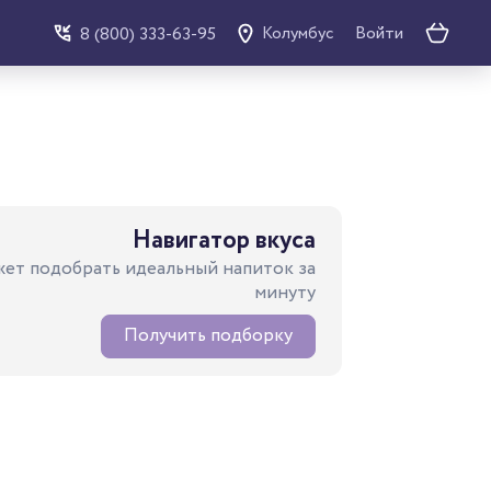
Войти
8 (800) 333-63-95
Колумбус
Навигатор вкуса
ет подобрать идеальный напиток за
минуту
Получить подборку