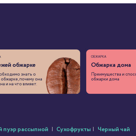
А
ОБЖАРКА
ежей обжарке
Обжарка дома
обходимо знать о
Преимущества и спос
 обжарке, почему она
обжарки дома
на и на что влияет.
й пуэр рассыпной
|
Сухофрукты
|
Черный чай