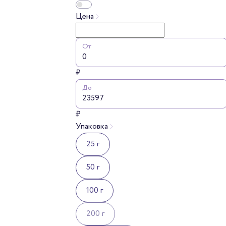
Цена
От
₽
До
₽
Упаковка
25 г
50 г
100 г
200 г