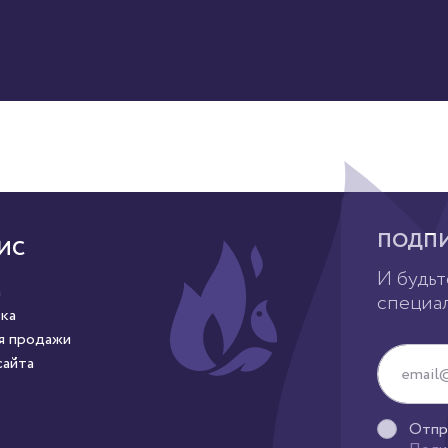
ПОДПИ
ИС
И будьт
а
специа
ка
я продажи
сайта
Отпр