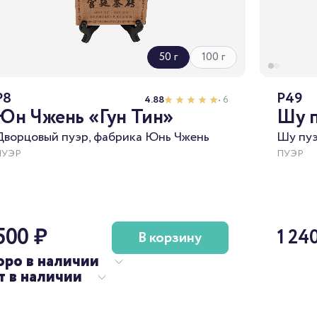
50 г
100 г
P8
P49
4.88
• 6
Юн Чжень «Гун Тин»
Шу п
Дворцовый пуэр, фабрика Юнь Чжень
Шу пуэ
ПУЭР
ПУЭР
500 ₽
1 24
В корзину
оро в наличии
т в наличии