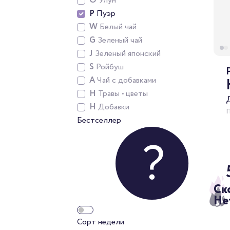
O
Улун
P
Пуэр
W
Белый чай
G
Зеленый чай
J
Зеленый японский
S
Ройбуш
A
Чай с добавками
H
Травы • цветы
H
Добавки
Бестселлер
Ск
Не
Сорт недели