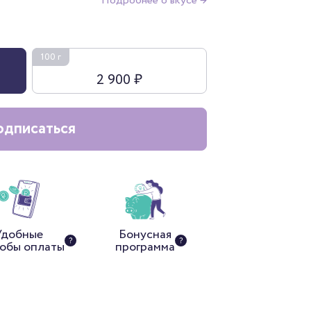
Подробнее о вкусе →
100 г
2 900 ₽
дписаться
Удобные
Бонусная
обы оплаты
программа