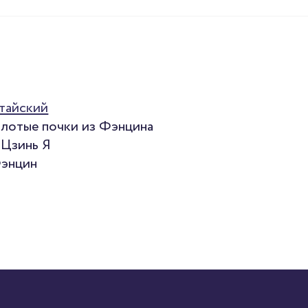
Оп
тайский
лотые почки из Фэнцина
 Цзинь Я
Фэнцин