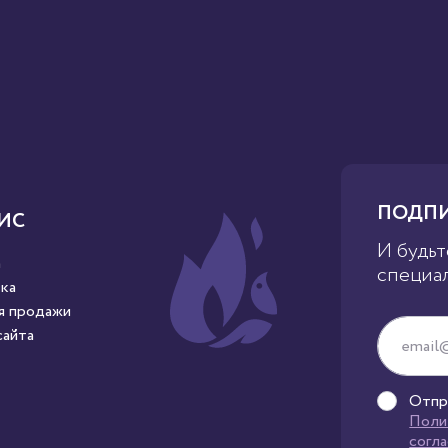
ПОДПИ
ИС
И будьт
а
специа
ка
я продажи
сайта
Отпр
Поли
согл