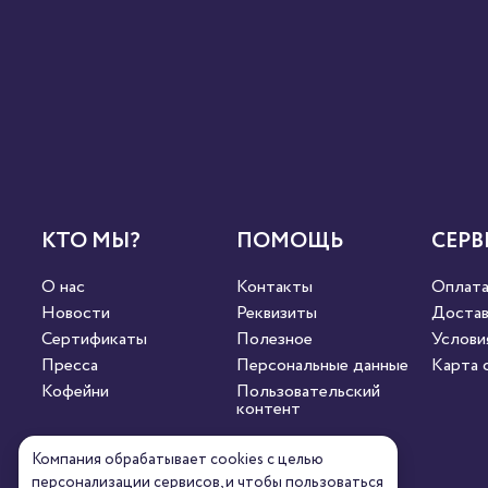
КТО МЫ?
ПОМОЩЬ
СЕРВ
О нас
Контакты
Оплат
Новости
Реквизиты
Достав
Сертификаты
Полезное
Услови
Пресса
Персональные данные
Карта 
Кофейни
Пользовательский
контент
Компания обрабатывает cookies с целью
СВЯЖИТЕСЬ С НАМИ
персонализации сервисов, и чтобы пользоваться