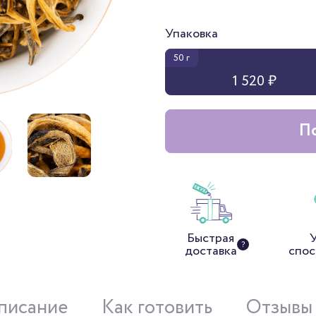
Упаковка
50 г
1 520 ₽
По
Быстрая
доставка
спос
писание
Как готовить
Отзывы