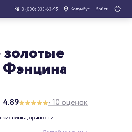
Войти
8 (800) 333-63-95
Колумбус
 золотые
з Фэнцина
4.89
• 10 оценок
 кислинка, пряности