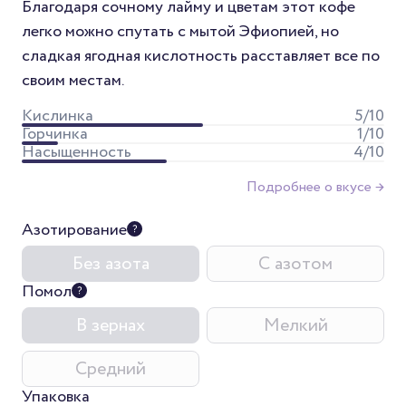
Благодаря сочному лайму и цветам этот кофе
легко можно спутать с мытой Эфиопией, но
сладкая ягодная кислотность расставляет все по
своим местам.
Кислинка
5
/10
Горчинка
1
/10
Насыщенность
4
/10
Подробнее о вкусе →
Азотирование
Без азота
С азотом
Помол
В зернах
Мелкий
Средний
Упаковка