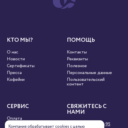
КТО МЫ?
ПОМОЩЬ
О нас
Контакты
Новости
Реквизиты
Сертификаты
Полезное
Пресса
Персональные данные
Кофейни
Пользовательский
контент
СЕРВИС
СВЯЖИТЕСЬ С
НАМИ
Оплата
8 (800) 333-63-95
Доставка
Компания обрабатывает cookies с целью