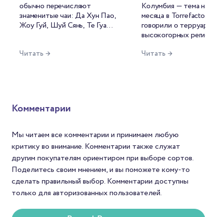
обычно перечисляют
Колумбия — тема наше
бренда
знаменитые чаи: Да Хун Пао,
месяца в Torrefacto. 
колумбийског
Жоу Гуй, Шуй Сянь, Те Гуань
говорили о терруаре,
кофе и его
Инь, Бай Хао Инь Чжэнь,
высокогорных региона
прототипа —
Бай Му Дань. Каждое из
сложной фруктовой
Читать →
Читать →
этих названий знакомо
реального
кислотности местной
любителям китайского чая, а
арабики. Но есть в ис
фермера Карл
многие сорта давно стали
колумбийского кофе
Санчеса
эталонами своих категорий.
любопытная фигура, б
Но чем больше
которой разговор о с
путешествуешь по самой
будет неполным. Точн
Комментарии
провинции, тем меньше
фигура в белой шляпе,
хочется воспринимать ее
пончо, с усами и верн
как единый чайный регион.
мулом рядом.
Мы читаем все комментарии и принимаем любую
критику во внимание. Комментарии также служат
другим покупателям ориентиром при выборе сортов.
Поделитесь своим мнением, и вы поможете кому-то
сделать правильный выбор. Комментарии доступны
только для авторизованных пользователей.