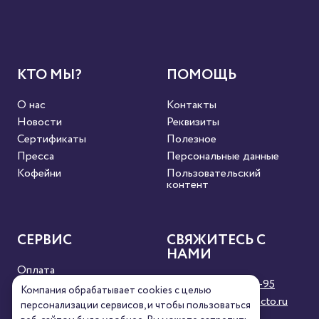
КТО МЫ?
ПОМОЩЬ
О нас
Контакты
Новости
Реквизиты
Сертификаты
Полезное
Пресса
Персональные данные
Кофейни
Пользовательский
контент
СЕРВИС
СВЯЖИТЕСЬ С
НАМИ
Оплата
8 (800) 333-63-95
Доставка
Компания обрабатывает cookies с целью
orders@torrefacto.ru
Условия продажи
персонализации сервисов, и чтобы пользоваться