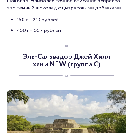
шоколад. Наиболее точное описание эспрессо —
это темный шоколад с цитрусовыми добавками.
150 г –
213 рублей
450 г –
557 рублей
Эль-Сальвадор Джей Хилл
хани NEW (группа C)