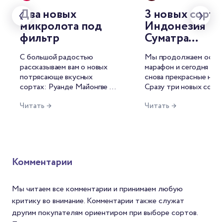
Два новых
3 новых сорта
микролота под
Индонезия
фильтр
Суматра
выдержанная,
С большой радостью
Мы продолжаем осен
смесь Скарла
рассказываем вам о новых
марафон и сегодня у н
и Бразилия
потрясающе вкусных
снова прекрасные нов
Ипанема Дуль
сортах: Руанде Майонгве и
Сразу три новых сорта
Уганде Сипи Фоллз сухой.
группах A, B и C: Инд
Читать →
Читать →
Фруктовая Руанда пришла к
Суматра выдержанная,
нам от Манса Акне,
смесь Скарлатти и Бр
основателя Precision
Ипанема Дульче.
Roasting. А сладкая Уганда
— это первый опыт сухой
обработки компании
Комментарии
Kawacom, с которой мы
сотрудничаем со дня
основания Torrefacto.
Мы читаем все комментарии и принимаем любую
критику во внимание. Комментарии также служат
другим покупателям ориентиром при выборе сортов.