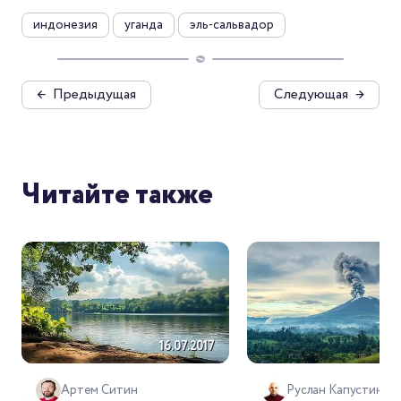
индонезия
уганда
эль-сальвадор
←
Предыдущая
Следующая
→
Читайте также
16.07.2017
23
Артем Ситин
Руслан Капустин