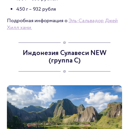
450 г –
932 рубля
Подробная информация о
Эль-Сальвадор Джей
Хилл хани.
Индонезия Сулавеси NEW
(группа C)