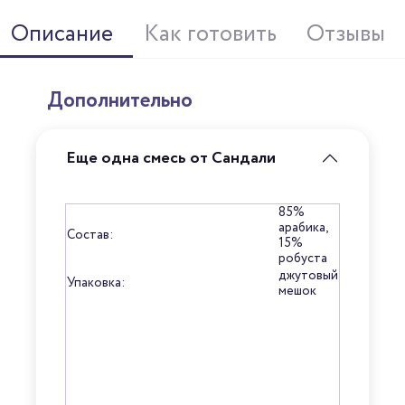
Описание
Как готовить
Отзывы
Дополнительно
Еще одна смесь от Сандали
85%
арабика,
Состав:
15%
робуста
джутовый
Упаковка:
мешок
Потенциал зерна (максимум 100
баллов) — это оценка сорта по
системе SCAA, выставленная
Ильей Савиновым,