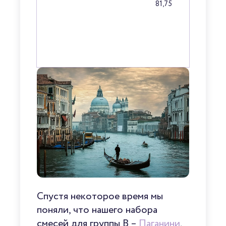
сертифицированным Q-
81,75
грейдером
. Пожалуйста, обратите
внимание на то, что оценки SCAA
выставляются исключительно во
время
каппинга
сорта в светлой
обжарке.
Спустя некоторое время мы
поняли, что нашего набора
смесей для группы B –
Паганини
,