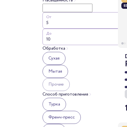
Насыщенность
85
От
До
Обработка
Сухая
Мытая
Прочие
Способ приготовления
Турка
Френч-пресс