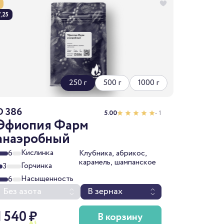
,25
250 г
500 г
1000 г
D 386
5.00
• 1
Эфиопия Фарм
анаэробный
Кислинка
6
Клубника, абрикос,
карамель, шампанское
Горчинка
3
Насыщенность
6
Без азота
В зернах
1 540 ₽
В корзину