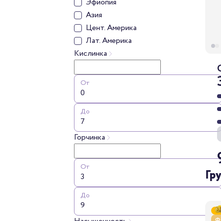
Эфиопия
Азия
Цент. Америка
Лат. Америка
Кислинка
От
До
Горчинка
От
Гр
До
Ф