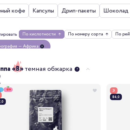
еный кофе
Капсулы
Дрип-пакеты
Шоколад
По кислотности
↑
По номеру сорта
↑
По рей
тировать
еография — Африка
чистить все
уппа «B»
темная обжарка
Э
84,0
,0