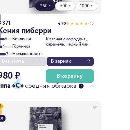
250 г
500 г
1000 г
B 371
4.90
• 15
Кения пиберри
Кислинка
6
Красная смородина,
карамель, чёрный чай
Горчинка
4
Насыщенность
7
Без азота
В зернах
980 ₽
В корзину
уппа «C»
средняя обжарка
,0