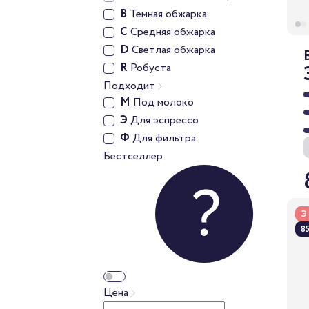
B
Темная обжарка
C
Средняя обжарка
D
Светлая обжарка
R
Робуста
Подходит
М
Под молоко
Э
Для эспрессо
Ф
Для фильтра
Бестселлер
Э
85
Цена