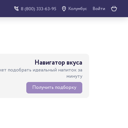
Войти
8 (800) 333-63-95
Колумбус
Навигатор вкуса
ет подобрать идеальный напиток за
минуту
Получить подборку