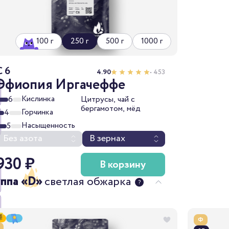
100 г
250 г
500 г
1000 г
C 6
4.90
• 453
Эфиопия Иргачеффе
Кислинка
6
Цитрусы, чай с
бергамотом, мёд
Горчинка
4
Насыщенность
5
Без азота
В зернах
930 ₽
В корзину
уппа «D»
светлая обжарка
Ф