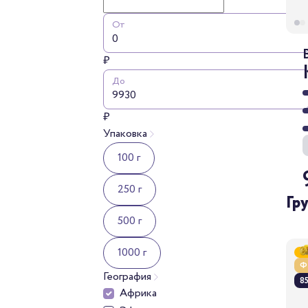
От
₽
До
₽
Упаковка
100 г
250 г
Гр
500 г
1000 г
Ф
География
85
Африка