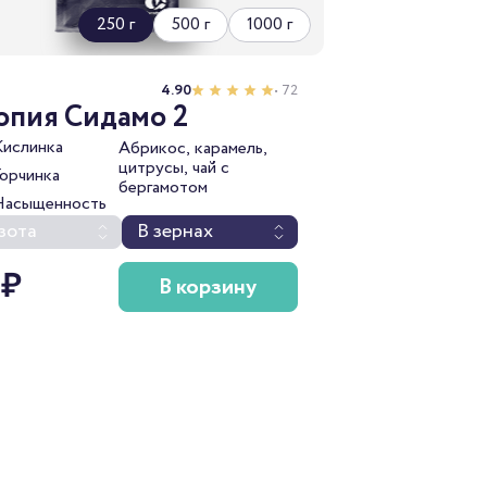
250 г
500 г
1000 г
4.90
• 72
опия Сидамо 2
Кислинка
Абрикос, карамель,
цитрусы, чай с
Горчинка
бергамотом
Насыщенность
зота
В зернах
 ₽
В корзину