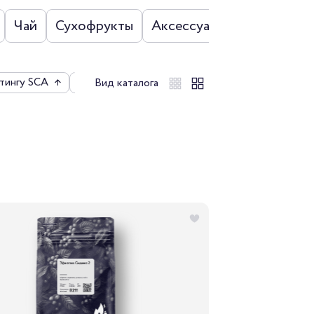
Чай
Сухофрукты
Аксессуары
Наборы
тингу SCA
↑
По цене
↑
По рейтингу
↑
Вид каталога