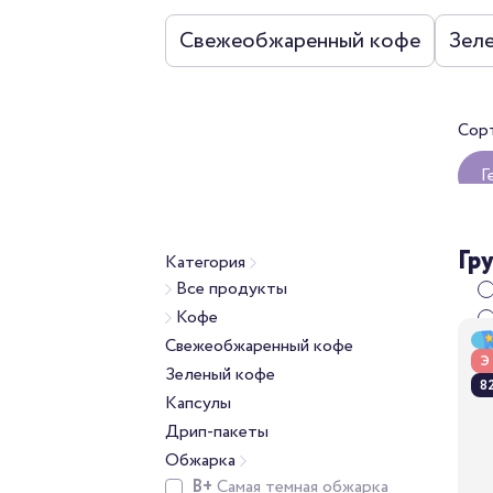
Свежеобжаренный кофе
Зел
Сор
Г
О
Гр
Категория
Все продукты
Кофе
Свежеобжаренный кофе
Э
Зеленый кофе
82
Капсулы
Дрип-пакеты
Обжарка
B+
Самая темная обжарка