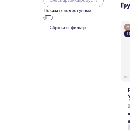
Cмесь арабика/робуста
Гр
Показать недоступные
Сбросить фильтр
М
77