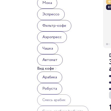
Ф
Мока
87
Эспрессо
Фильтр-кофе
Аэропресс
Чашка
Автомат
Вид кофе
Арабика
Робуста
Смесь арабик