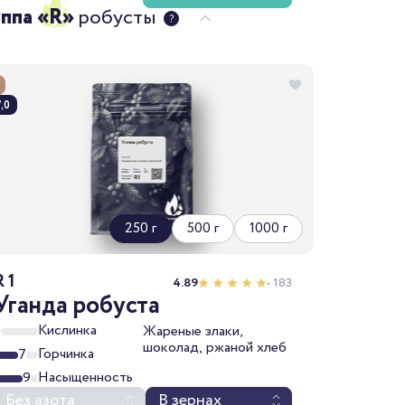
уппа «R»
робусты
,0
250 г
500 г
1000 г
R 1
4.89
• 183
Уганда робуста
Кислинка
0
Жареные злаки,
шоколад, ржаной хлеб
Горчинка
7
Насыщенность
9
Без азота
В зернах