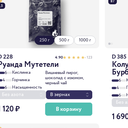
87
,5
250 г
500 г
1000 г
D 228
D 385
4.90
• 123
Руанда Мутетели
Кол
Бур
Кислинка
6
Вишневый пирог,
шоколад с изюмом,
Горчинка
4
6
черный чай
Насыщенность
6
4
Без азота
В зернах
6
Без а
1 120 ₽
В корзину
1 69