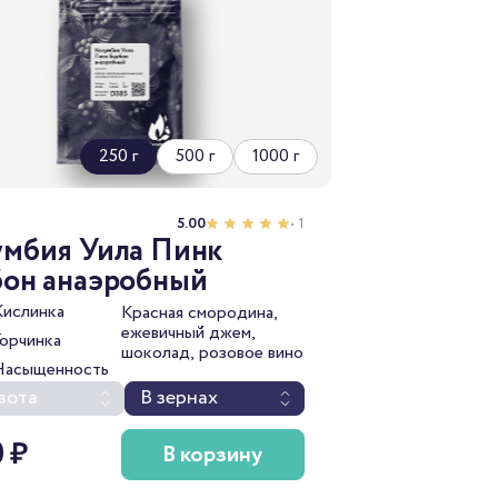
250 г
500 г
1000 г
5.00
• 1
умбия Уила Пинк
бон анаэробный
Кислинка
Красная смородина,
ежевичный джем,
Горчинка
шоколад, розовое вино
Насыщенность
зота
В зернах
0 ₽
В корзину