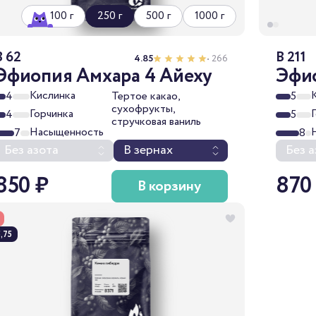
100 г
250 г
500 г
1000 г
B 62
B 211
4.85
• 266
Эфиопия Амхара 4 Айеху
Эфи
Кислинка
4
Тертое какао,
5
сухофрукты,
Горчинка
4
5
стручковая ваниль
Насыщенность
7
8
Без азота
В зернах
Без а
850 ₽
870
В корзину
,75