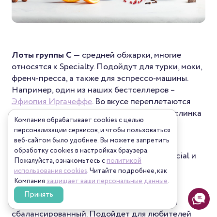
Лоты группы C
— средней обжарки, многие
относятся к Specialty. Подойдут для турки, моки,
френч-пресса, а также для эспрессо-машины.
Например, один из наших бестселлеров –
Эфиопия Иргачеффе
. Во вкусе переплетаются
сладкие цветочные оттенки, лимонная кислинка
Компания обрабатывает cookies с целью
и ноты бергамота.
персонализации сервисов, и чтобы пользоваться
веб-сайтом было удобнее. Вы можете запретить
Кофе группы B и B+
— обжарен темнее, в
обработку сookies в настройках браузера.
основном это продукт категории Commercial и
Пожалуйста, ознакомьтесь с
политикой
Fine Commercial, но есть и Specialty. Там
использования cookies
. Читайте подробнее, как
встречаются очень неплохие лоты, все — с
Компания
защищает ваши персональные данные
.
оценкой 80+ по рейтингу SCA. Кофе с
Принять
интересным вкусовым профилем, чистый и
сбалансированный. Подойдет для любителей