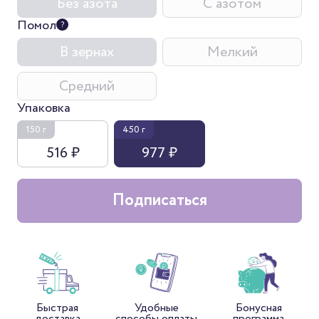
Без азота
С азотом
Помол
В зернах
Мелкий
Средний
Упаковка
150 г
450 г
516 ₽
977 ₽
Подписаться
Быстрая
Удобные
Бонусная
доставка
способы оплаты
программа