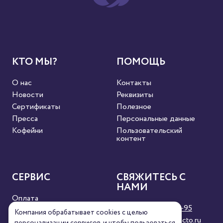
КТО МЫ?
ПОМОЩЬ
О нас
Контакты
Новости
Реквизиты
Сертификаты
Полезное
Пресса
Персональные данные
Кофейни
Пользовательский
контент
СЕРВИС
СВЯЖИТЕСЬ С
НАМИ
Оплата
8 (800) 333-63-95
Доставка
Компания обрабатывает cookies с целью
orders@torrefacto.ru
Условия продажи