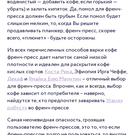
водянистый — добавить кофе, если горький —
убрать) и залить кипяток. Да, помол для френч-
пресса должен быть грубым. Если помол будет
слишком мелким, то, когда Вы решите
продавливать планжер, френч-пресс, скорее
всего, «плюнет» - будьте осторожны.
Из всех перечисленных способов варки кофе
френч-пресс дает напиток самой низкой
плотности и идеален для раскрытия кофе
кислых сортов.
Коста-Рика
, Эфиопия Ирга Чеффе,
Декаф
и
Ямайка Блю Маунтин
– отличный выбор
для френч-пресса. Впрочем, как и всегда, выбор
кофе зависит от потребителя – наверно,
найдутся те, кто предпочтет заваривать
Уганду
робусту
во френч-прессе.
Самая неочевидная опасность, грозящая
пользователю френч-прессов, это то, что если
френч-прессом долго не пользоваться, то внутри