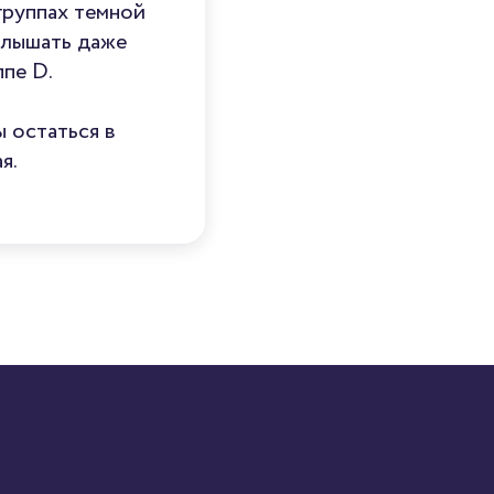
группах темной
слышать даже
ппе D.
ы остаться в
я.