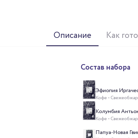
Описание
Как гот
Состав набора
Эфиопия Иргаче
Кофе • Свежеобжаре
Колумбия Антьок
Кофе • Свежеобжаре
Папуа-Новая Гви