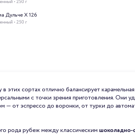
нный • 250 г
а Дульче X 126
нный • 250 г
о
 в этих сортах отлично балансирует карамельная
ерсальными с точки зрения приготовления. Они у
 — от эспрессо до воронки, от турки до автом
его рода рубеж между классическим
шоколадно-