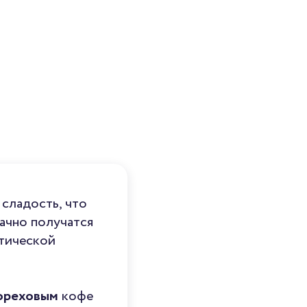
 сладость, что
дачно получатся
атической
ореховым
кофе