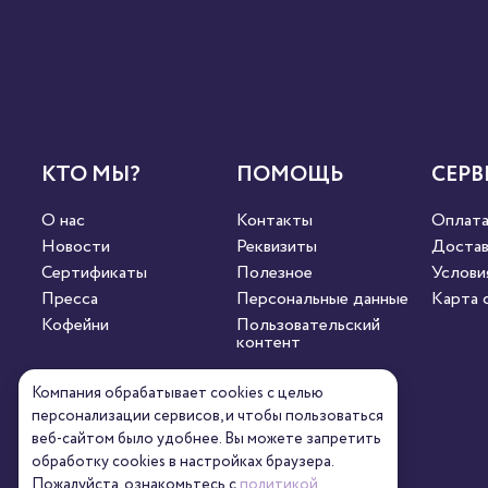
КТО МЫ?
ПОМОЩЬ
СЕРВ
О нас
Контакты
Оплат
Новости
Реквизиты
Достав
Сертификаты
Полезное
Услови
Пресса
Персональные данные
Карта 
Кофейни
Пользовательский
контент
Компания обрабатывает cookies с целью
СВЯЖИТЕСЬ С НАМИ
персонализации сервисов, и чтобы пользоваться
веб-сайтом было удобнее. Вы можете запретить
обработку сookies в настройках браузера.
8 (800) 333-63-95
orders@torrefacto.ru
Пожалуйста, ознакомьтесь с
политикой