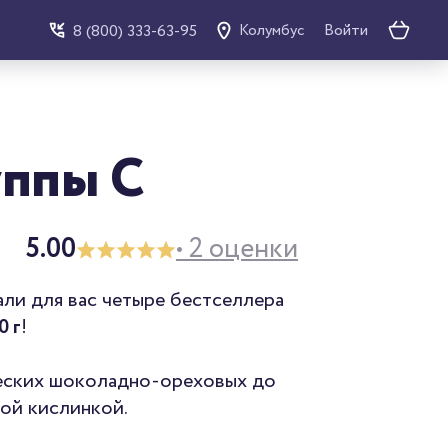
Войти
8 (800) 333-63-95
Колумбус
уппы C
5.00
• 2 оценки
али для вас четыре бестселлера
0 г
!
еских шоколадно-ореховых до
ой кислинкой.