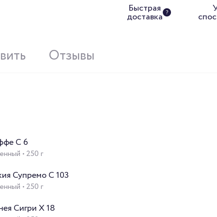
Быстрая
доставка
спос
овить
Отзывы
ффе C 6
нный • 250 г
ия Супремо C 103
нный • 250 г
нея Сигри X 18