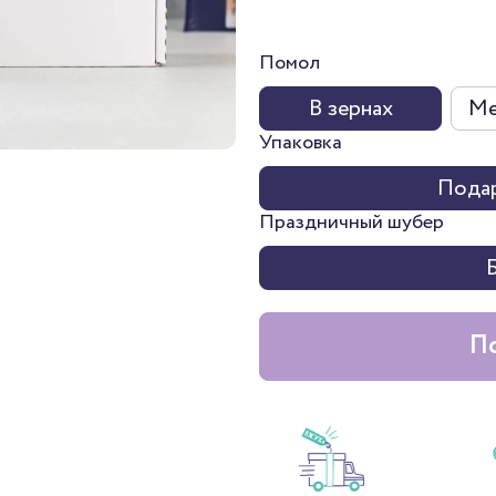
Помол
В зернах
Ме
Упаковка
Подар
Праздничный шубер
По