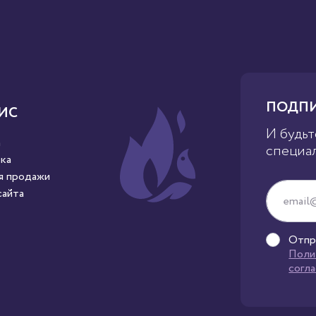
ПОДПИ
ИС
И будьт
а
специа
ка
я продажи
сайта
Отпр
Поли
согл