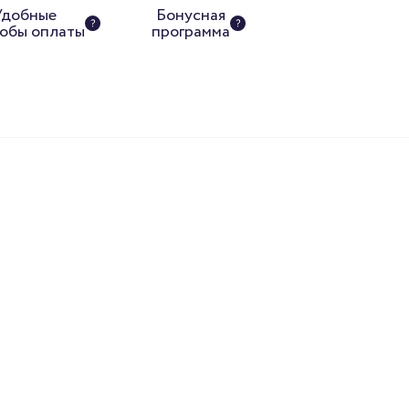
Удобные
Бонусная
обы оплаты
программа
Поч