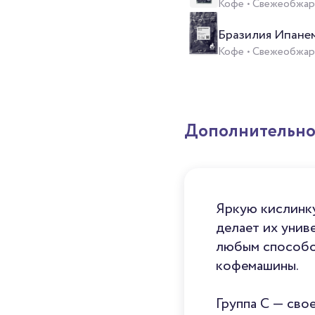
Кофе • Свежеобжаре
Бразилия Ипанем
Кофе • Свежеобжаре
Дополнительн
Яркую кислинку
делает их унив
любым способом
кофемашины.
Группа C — сво