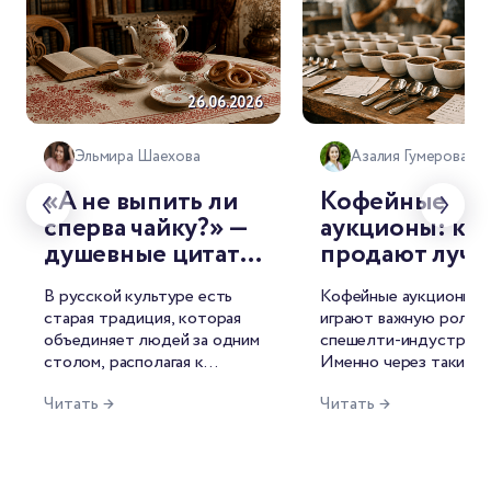
26.06.2026
26.
Эльмира Шаехова
Азалия Гумерова
«А не выпить ли
Кофейные
сперва чайку?» —
аукционы: как
душевные цитаты
продают луч
о чае от
лоты мира
В русской культуре есть
Кофейные аукционы с
знаменитых
старая традиция, которая
играют важную роль в
русских
объединяет людей за одним
спешелти-индустрии.
писателей
столом, располагая к
Именно через такие т
душевной беседе. И
лучшие лоты попадаю
Читать →
Читать →
называется она — чаепитие.
рынок, формируются 
Для русского человека это
открываются новые и
целый ритуал, символ
среди производителей
гостеприимства, повод для
фермеров это возмож