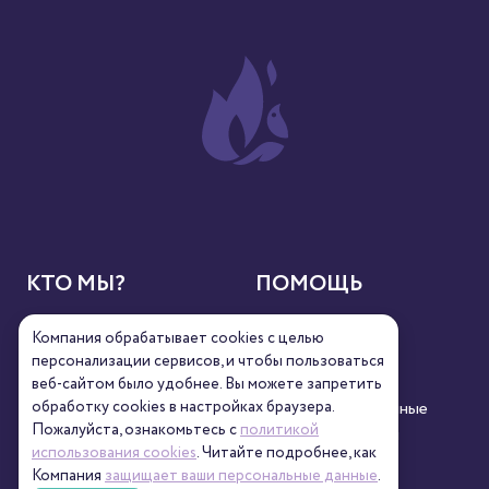
КТО МЫ?
ПОМОЩЬ
О нас
Контакты
Компания обрабатывает cookies с целью
Новости
Реквизиты
персонализации сервисов, и чтобы пользоваться
Сертификаты
Полезное
веб-сайтом было удобнее. Вы можете запретить
Пресса
Персональные данные
обработку сookies в настройках браузера.
Пожалуйста, ознакомьтесь с
политикой
Кофейни
Пользовательский
контент
использования cookies
. Читайте подробнее, как
Компания
защищает ваши персональные данные
.