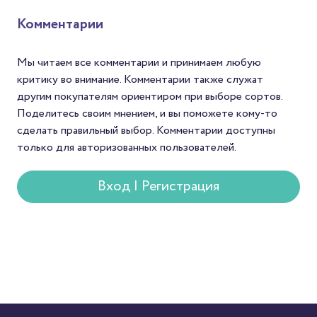
философских размышлений.
продать кофе по цене
Неудивительно, что
среднего и заявить о с
Комментарии
напиток нашёл отражение и
мире. Для Механикаов
в литературе.
шанс найти зерна с
уникальным вкусом. А
Мы читаем все комментарии и принимаем любую
покупателей — спосо
критику во внимание. Комментарии также служат
попробовать редкий с
другим покупателям ориентиром при выборе сортов.
который редко встре
Поделитесь своим мнением, и вы поможете кому-то
в массовой продаже.
сделать правильный выбор. Комментарии доступны
только для авторизованных пользователей.
Вход | Регистрация