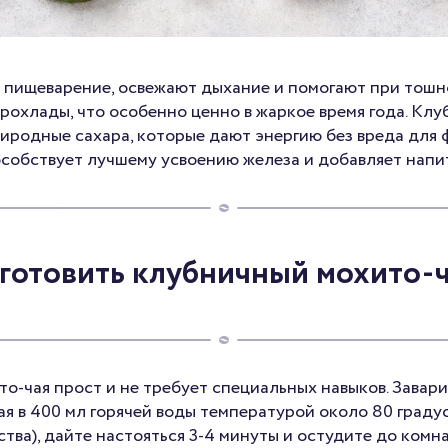
 пищеварение, освежают дыхание и помогают при тошно
рохлады, что особенно ценно в жаркое время года. Кл
иродные сахара, которые дают энергию без вреда для 
особствует лучшему усвоению железа и добавляет напит
готовить клубничный мохито-
о-чая прост и не требует специальных навыков. Завар
ая в 400 мл горячей воды температурой около 80 градус
тва), дайте настояться 3-4 минуты и остудите до комн