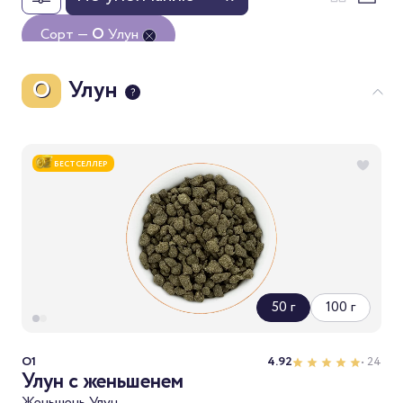
Сорт —
O
Улун
Очистить все
O
Улун
БЕСТСЕЛЛЕР
50 г
100 г
O1
4.92
• 24
Улун с женьшенем
Женьшень Улун