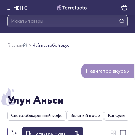
МЕНЮ
Главная
Чай на любой вкус
>
Навигатор вкуса
→
Улун Аньси
Свежеобжаренный кофе
Зеленый кофе
Капсулы
По умолчанию
⇅