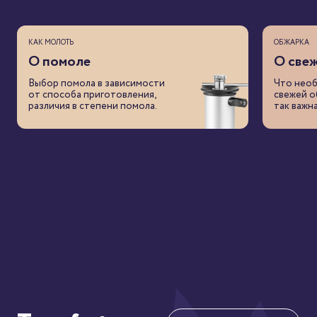
КАК МОЛОТЬ
ОБЖАРКА
О помоле
О све
Выбор помола в зависимости
Что необ
от способа приготовления,
свежей о
различия в степени помола.
так важна