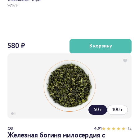
УЛУН
580 ₽
В корзину
50 г
100 г
O3
4.91
• 12
Железная богиня милосердия с