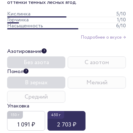
оттенки темных лесных ягод.
Кислинка
5
/10
Горчинка
1
/10
Насыщенность
6
/10
Подробнее о вкусе →
Азотирование
Без азота
С азотом
Помол
В зернах
Мелкий
Средний
Упаковка
150 г
450 г
1 091 ₽
2 703 ₽