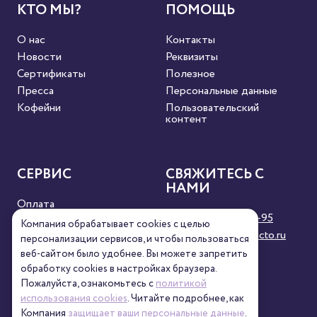
КТО МЫ?
ПОМОЩЬ
О нас
Контакты
Новости
Реквизиты
Сертификаты
Полезное
Пресса
Персональные данные
Кофейни
Пользовательский
контент
СЕРВИС
СВЯЖИТЕСЬ С
НАМИ
Оплата
8 (800) 333-63-95
Доставка
Компания обрабатывает cookies с целью
orders@torrefacto.ru
Условия продажи
персонализации сервисов, и чтобы пользоваться
Карта сайта
веб-сайтом было удобнее. Вы можете запретить
обработку сookies в настройках браузера.
Пожалуйста, ознакомьтесь с
политикой
использования cookies
. Читайте подробнее, как
Компания
защищает ваши персональные данные
.