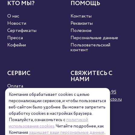
КТО МЫ?
ПОМОЩЬ
О нас
Контакты
Новости
Реквизиты
Сертификаты
Полезное
Пресса
Персональные данные
Кофейни
Пользовательский
контент
СЕРВИС
СВЯЖИТЕСЬ С
НАМИ
Оплата
8 (800) 333-63-95
Доставка
Компания обрабатывает cookies с целью
orders@torrefacto.ru
Условия продажи
персонализации сервисов, и чтобы пользоваться
Карта сайта
веб-сайтом было удобнее. Вы можете запретить
обработку сookies в настройках браузера.
Пожалуйста, ознакомьтесь с
политикой
использования cookies
. Читайте подробнее, как
Компания
защищает ваши персональные данные
.