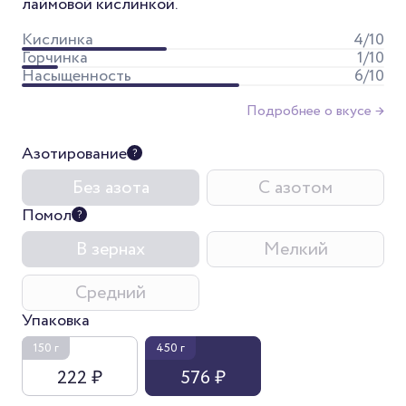
лаймовой кислинкой.
Кислинка
4
/10
Горчинка
1
/10
Насыщенность
6
/10
Подробнее о вкусе →
Азотирование
Без азота
С азотом
Помол
В зернах
Мелкий
Средний
Упаковка
150 г
450 г
222 ₽
576 ₽