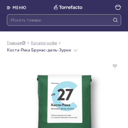
МЕНЮ
Главная
Каталог кофе
>
>
Коста-Рика Брумас-дель-Зурки