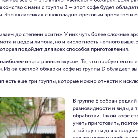
темнее всего — это аналог «венской» обжарки. Если ра
акомство с нами с группы B — этот кофе будет облада
ом. Это «классика» с шоколадно-ореховым ароматом и 
ваем до степени «сити». У них чуть более сложные ар
амота и цедры лимона, но и кислотность немного выше.
оторая подойдет для всех способов приготовления.
наиболее многогранным вкусом. Те, кто пробует его вп
. Из-за светлой обжарки кофе из группы D обладает в
п есть еще три группы, которые можно отнести к искл
В
группе E
собран редкий 
разновидности и виды, а 
обработки. Такой кофе сто
уметь приготовить, поэто
этой группы для «продвин