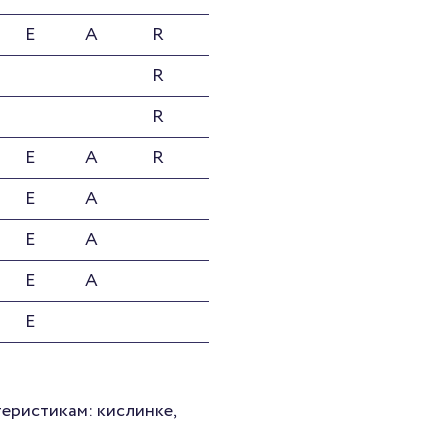
E
A
R
R
R
E
A
R
E
A
E
A
E
A
E
еристикам: кислинке,