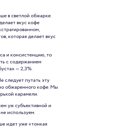
ше в светлой обжарке.
делает вкус кофе
экстрагированном,
в, которая делает вкус
са и консистенцию, то
сть с содержанием
бустах — 2,3%.
е следует путать эту
но обжаренного кофе. Мы
орькой карамели.
сем уж субъективной и
 не используем.
ьше идет уже «тонкая