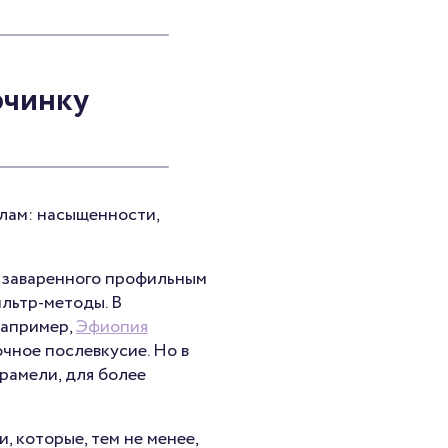
рчинку
алам: насыщенности,
, заваренного профильным
ильтр-методы. В
Например,
Эфиопия
очное послевкусие. Но в
рамели, для более
 которые, тем не менее,