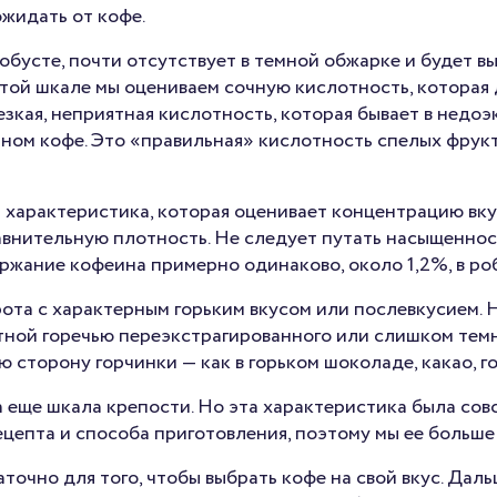
ожидать от кофе.
обусте, почти отсутствует в темной обжарке и будет вы
этой шкале мы оцениваем сочную кислотность, которая 
езкая, неприятная кислотность, которая бывает в недо
ном кофе. Это «правильная» кислотность спелых фрукто
 характеристика, которая оценивает концентрацию вку
равнительную плотность. Не следует путать насыщенно
ржание кофеина примерно одинаково, около 1,2%, в ро
рота c характерным горьким вкусом или послевкусием. Н
тной горечью переэкстрагированного или слишком тем
сторону горчинки — как в горьком шоколаде, какао, г
 еще шкала крепости. Но эта характеристика была сов
ецепта и способа приготовления, поэтому мы ее больше
точно для того, чтобы выбрать кофе на свой вкус. Дал