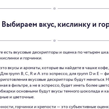
. Выбираем вкус, кислинку и го
ге есть вкусовые дескрипторы и оценка по четырем шк
кислинки и горчинки.
это вкусы и ароматы, которые вы найдете в чашке кофе
ля групп B, С, R и А это эспрессо, для групп D и E — ф
приготовления вкусовые дескрипторы будут меняться. 
нная в фильтре, а не в эспрессо, будет иметь более цвет
обжарки основными будут вкусы темного шоколада и ка
дные и цветочные.
ости, горчинки и крепости — это субъективные оценки,