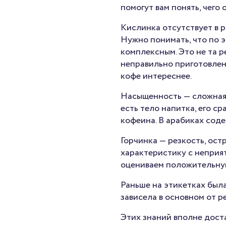
помогут вам понять, чего 
Кислинка
отсутствует в р
Нужно понимать, что по 
комплексным. Это не та р
неправильно приготовлен
кофе интереснее.
Насыщенность
— сложная
есть тело напитка, его с
кофеина. В арабиках соде
Горчинка
— резкость, ост
характеристику с неприя
оцениваем положительную 
Раньше на этикетках была
зависела в основном от р
Этих знаний вполне доста