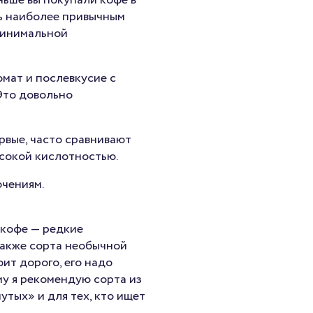
ньше вы покупали кофе в
ть наиболее привычным
минимальной
омат и послевкусие с
 Это довольно
ервые, часто сравнивают
ысокой кислотностью.
ючениям.
кофе — редкие
также сорта необычной
ит дорого, его надо
му я рекомендую сорта из
утых» и для тех, кто ищет