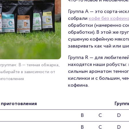
что-то новое и необычное
Группа A
— это сорта-иск
собрали
кофе без кофеин
обработки (намеренно со
обработки). В этой же гру
сушеную кофейную мякот
заваривать как чай или ш
Группа R
— для любителей
находятся наши робусты:
 группам: B — темная обжарка,
сильным ароматом темног
 Выбирайте в зависимости от
кислинки и с большим, че
иготовления
кофеина.
 приготовления
Групп
B
C
D
B
C
D