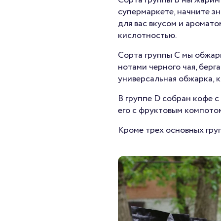
Сорта группы В
мы жарим 
супермаркете, начните зн
для вас вкусом и аромат
кислотностью.
Cорта группы С
мы обжари
нотами черного чая, берг
универсальная обжарка, к
В
группе D
собран кофе с 
его с фруктовым компотом
Кроме трех основных груп