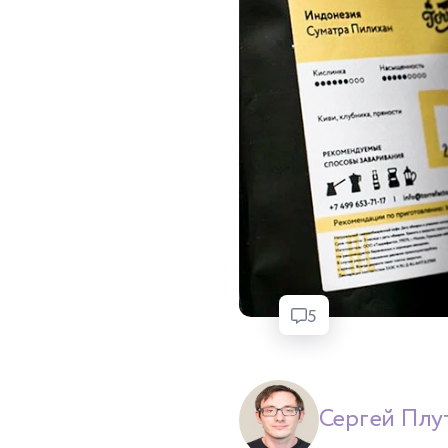
5
Сергей Плу