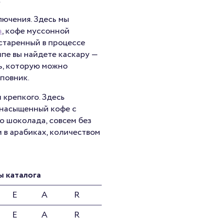
.
лючения. Здесь мы
а
, кофе муссонной
старенный в процессе
ппе вы найдете каскару —
ь, которую можно
иповник.
 крепкого. Здесь
 насыщенный кофе с
о шоколада, совсем без
м в арабиках, количеством
ы каталога
E
A
R
E
A
R