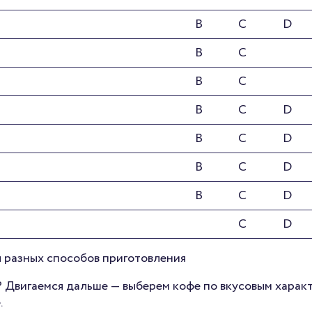
B
C
D
B
C
B
C
B
C
D
B
C
D
B
C
D
B
C
D
C
D
 разных способов приготовления
 Двигаемся дальше — выберем кофе по вкусовым характ
.