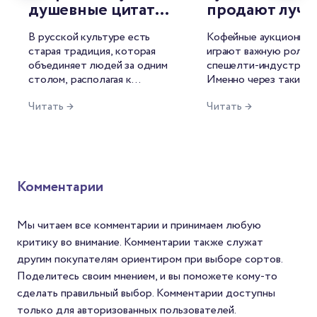
душевные цитаты
продают луч
о чае от
лоты мира
В русской культуре есть
Кофейные аукционы с
знаменитых
старая традиция, которая
играют важную роль в
русских
объединяет людей за одним
спешелти-индустрии.
писателей
столом, располагая к
Именно через такие т
душевной беседе. И
лучшие лоты попадаю
Читать →
Читать →
называется она — чаепитие.
рынок, формируются 
Для русского человека это
открываются новые и
целый ритуал, символ
среди производителей
гостеприимства, повод для
фермеров это возмож
философских размышлений.
продать кофе по цене
Неудивительно, что
среднего и заявить о с
Комментарии
напиток нашёл отражение и
мире. Для Механикаов
в литературе.
шанс найти зерна с
уникальным вкусом. А
Мы читаем все комментарии и принимаем любую
покупателей — спосо
критику во внимание. Комментарии также служат
попробовать редкий с
другим покупателям ориентиром при выборе сортов.
который редко встре
Поделитесь своим мнением, и вы поможете кому-то
в массовой продаже.
сделать правильный выбор. Комментарии доступны
только для авторизованных пользователей.