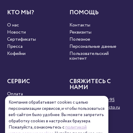
КТО МЫ?
ПОМОЩЬ
О нас
Контакты
Новости
Реквизиты
Сертификаты
Полезное
Пресса
Персональные данные
Кофейни
Пользовательский
контент
СЕРВИС
СВЯЖИТЕСЬ С
НАМИ
Оплата
8 (800) 333-63-95
Доставка
Компания обрабатывает cookies с целью
orders@torrefacto.ru
Условия продажи
персонализации сервисов, и чтобы пользоваться
веб-сайтом было удобнее. Вы можете запретить
Карта сайта
обработку сookies в настройках браузера.
Пожалуйста, ознакомьтесь с
политикой