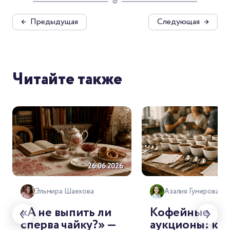
←
Предыдущая
Следующая
→
Читайте также
26.06.2026
26.
Эльмира Шаехова
Азалия Гумерова
«А не выпить ли
Кофейные
сперва чайку?» —
аукционы: как