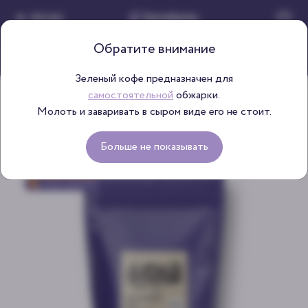
МЕНЮ
Обратите внимание
Зеленый кофе предназначен для
самостоятельной
обжарки.
Главная
Каталог зеленого кофе
>
>
Молоть и заваривать в сыром виде его не стоит.
Гвальвадор Эль-Агуакате
Больше не показывать
МИКРОЛОТ
ФЕРМЕРСКИЙ
НУЖНА ОБЖАРКА