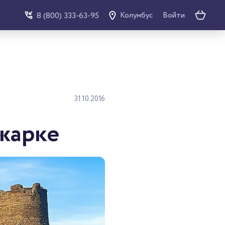
Войти
8 (800) 333-63-95
Колумбус
31.10.2016
жарке