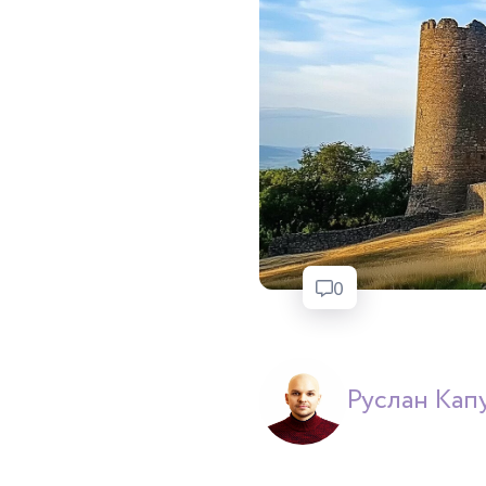
0
Руслан Капу