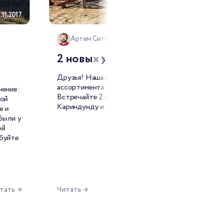
.11.2017
08.06.2017
Артем Ситин
2 новых сорта из Африки
Друзья! Наша программа пополнения
ассортимента кофе набирает обороты.
нение:
Встречайте 2 новых сорта: Кения
той
Кариндунду и Конго Бор-дю-Лак.
е и
были у
ой
буйте
тать →
Читать →