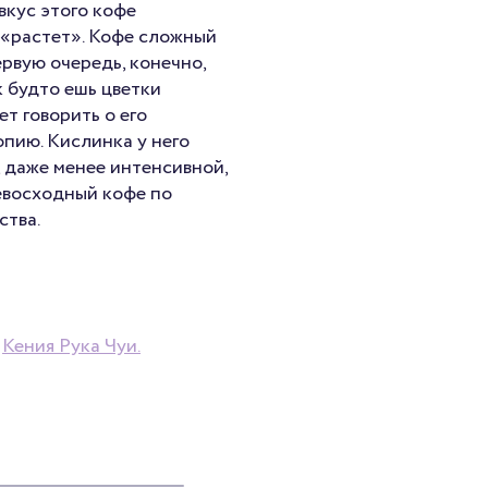
вкус этого кофе
н «растет». Кофе сложный
ервую очередь, конечно,
к будто ешь цветки
ет говорить о его
пию. Кислинка у него
 даже менее интенсивной,
евосходный кофе по
ства.
о
Кения Рука Чуи.