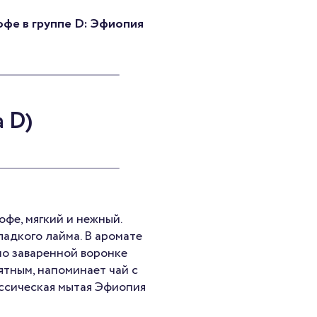
офе в группе D: Эфиопия
 D)
фе, мягкий и нежный.
адкого лайма. В аромате
ошо заваренной воронке
ятным, напоминает чай с
ссическая мытая Эфиопия