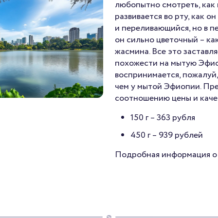
любопытно смотреть, как 
развивается во рту, как о
и переливающийся, но в п
он сильно цветочный – ка
жасмина. Все это заставля
похожести на мытую Эфио
воспринимается, пожалуй,
чем у мытой Эфиопии. Пр
соотношению цены и каче
150 г –
363 рубля
450 г –
939 рублей
Подробная информация 