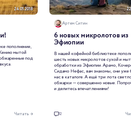
24.01.2018
22
Артем Ситин
и!
6 новых микролотов из
Эфиопии
ке пополнение,
 Кению мытой
В нашей кофейной библиотеке попол
 обжаренные под
шесть новых микролотов сухой и мы
вкуса.
обработки из Эфиопии. Арамо, Кочер
Сидамо Нефас, вам знакомы, они уже 
нас в каталоге. А ещё три лота светл
обжарки — совершенно новые. Попро
и делитесь впечатлениями!
Читать →
Чи
12