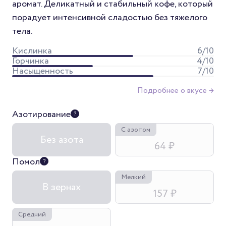
аромат. Деликатный и стабильный кофе, который
порадует интенсивной сладостью без тяжелого
тела.
Кислинка
6
/10
Горчинка
4
/10
Насыщенность
7
/10
Подробнее о вкусе →
Азотирование
С азотом
Без азота
64 ₽
Помол
Мелкий
В зернах
157 ₽
Средний