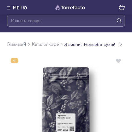
МЕНЮ
Главная
Каталог кофе
Эфиопия Ненсебо сухой
>
>
Ф