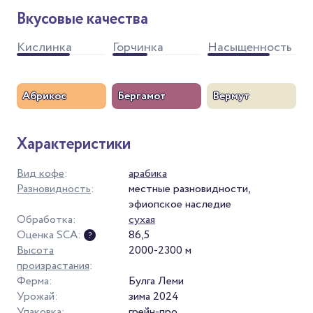
Вкусовые качества
Кислинка
Горчинка
Насыщенность
Абрикос
Бергамот
Вермут
Характеристики
Вид кофе
:
арабика
Разновидность
:
местные разновидности,
эфиопское наследие
Обработка:
сухая
Оценка SCA:
86,5
Высота
2000-2300 м
произрастания
:
Ферма:
Булга Леми
Урожай:
зима 2024
Упаковка:
грейн-про