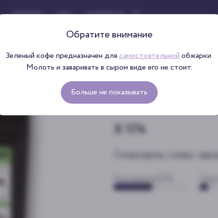
ПОМОЩЬ
ОПТ
КОНТАКТЫ
Обратите внимание
Ругали
Зеленый кофе предназначен для
самостоятельной
обжарки.
Молоть и заваривать в сыром виде его не стоит.
Руанда 
Больше не показывать
ЗЕЛЕНЫЙ КОФЕ
X 174
Смородина, слива, черн
Кислинка
5
/10
Гор