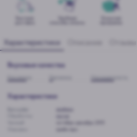
Быстрая
Удобные
Бонусная
доставка
способы оплаты
программа
Характеристики
Описание
Отзывы
Вкусовые качества
Кислинка
Горчинка
Насыщенность
Характеристики
Вид кофе
:
арабика
Обработка:
мытая
Урожай:
октябрь-декабрь 2015
Упаковка:
грейн-про