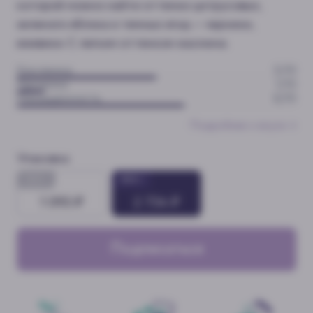
которой можно найти оттенки цитрусовых,
зеленого яблока и темных ягод — черники,
ежевики. С легким оттенком жасмина.
Кислинка
5
/10
Горчинка
1
/10
Насыщенность
6
/10
Подробнее о вкусе →
Упаковка
300 г
900 г
1 093 ₽
2 734 ₽
Подписаться