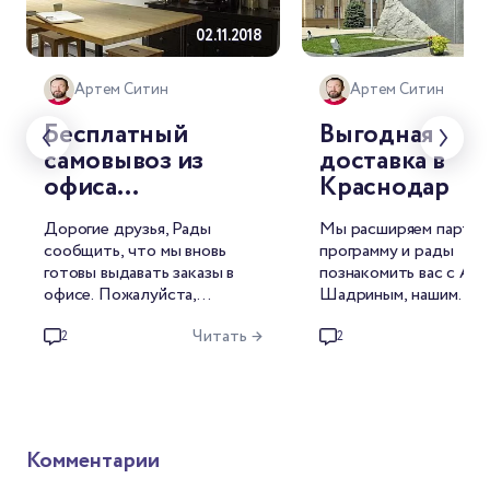
02.11.2018
02.
Артем Ситин
Артем Ситин
Бесплатный
Выгодная
самовывоз из
доставка в
офиса
Краснодар
Торрефакто
Дорогие друзья, Рады
Мы расширяем партн
вернулся!
сообщить, что мы вновь
программу и рады
готовы выдавать заказы в
познакомить вас с Ал
офисе. Пожалуйста,
Шадриным, нашим
обратите внимание, что
партнером в Краснода
Читать →
Чи
такой заказ можно оплатить
Для жителей этого го
2
2
только на сайте.
мы уже добавили
возможность доставк
заказов партнером и
бесплатный самовывоз
магазина “Мир С кофе”
Комментарии