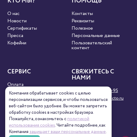
КТО МЫ?
ПОМОЩЬ
О нас
Контакты
Новости
Реквизиты
Сертификаты
Полезное
Пресса
Персональные данные
Кофейни
Пользовательский
контент
СЕРВИС
СВЯЖИТЕСЬ С
НАМИ
Оплата
8 (800) 333-63-95
Доставка
Компания обрабатывает cookies с целью
orders@torrefacto.ru
Условия продажи
персонализации сервисов, и чтобы пользоваться
веб-сайтом было удобнее. Вы можете запретить
Карта сайта
обработку сookies в настройках браузера.
Пожалуйста, ознакомьтесь с
политикой
использования cookies
. Читайте подробнее, как
Компания
защищает ваши персональные данные
.