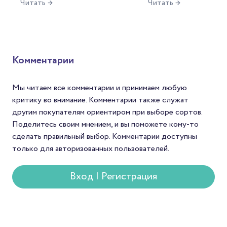
Читать →
Читать →
называется она — чаепитие.
рынок, формируются 
Для русского человека это
открываются новые и
целый ритуал, символ
среди производителей
гостеприимства, повод для
фермеров это возмож
философских размышлений.
продать кофе по цене
Неудивительно, что
среднего и заявить о с
Комментарии
напиток нашёл отражение и
мире. Для Механикаов
в литературе.
шанс найти зерна с
уникальным вкусом. А
Мы читаем все комментарии и принимаем любую
покупателей — спосо
критику во внимание. Комментарии также служат
попробовать редкий с
другим покупателям ориентиром при выборе сортов.
который редко встре
Поделитесь своим мнением, и вы поможете кому-то
в массовой продаже.
сделать правильный выбор. Комментарии доступны
только для авторизованных пользователей.
Вход | Регистрация