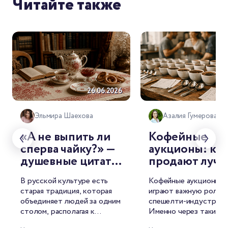
Читайте также
26.06.2026
26.
Эльмира Шаехова
Азалия Гумерова
«А не выпить ли
Кофейные
сперва чайку?» —
аукционы: как
душевные цитаты
продают луч
о чае от
лоты мира
В русской культуре есть
Кофейные аукционы с
знаменитых
старая традиция, которая
играют важную роль в
русских
объединяет людей за одним
спешелти-индустрии.
писателей
столом, располагая к
Именно через такие т
душевной беседе. И
лучшие лоты попадаю