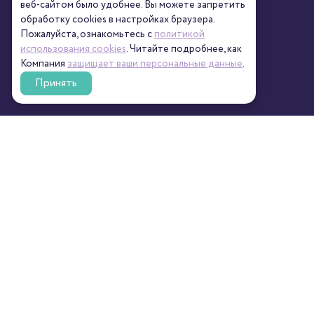
веб-сайтом было удобнее. Вы можете запретить
обработку сookies в настройках браузера.
Пожалуйста, ознакомьтесь с
политикой
использования cookies
. Читайте подробнее, как
Компания
защищает ваши персональные данные
.
Принять
КТО МЫ?
ПОМОЩЬ
О нас
Контакты
Новости
Реквизиты
Сертификаты
Полезное
Пресса
Персональные данные
Кофейни
Пользовательский
контент
СЕРВИС
СВЯЖИТЕСЬ С
НАМИ