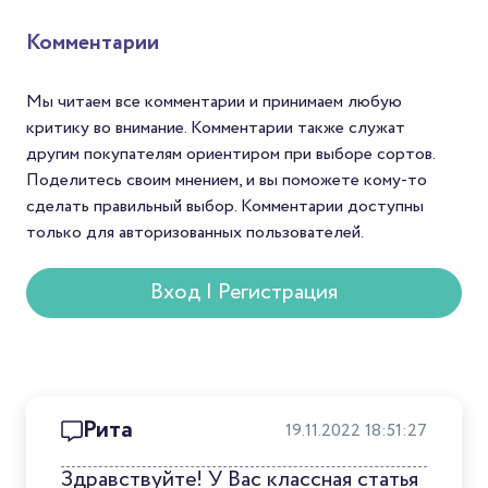
философских размышлений.
продать кофе по цене
Неудивительно, что
среднего и заявить о с
Комментарии
напиток нашёл отражение и
мире. Для Механикаов
в литературе.
шанс найти зерна с
уникальным вкусом. А
Мы читаем все комментарии и принимаем любую
покупателей — спосо
критику во внимание. Комментарии также служат
попробовать редкий с
другим покупателям ориентиром при выборе сортов.
который редко встре
Поделитесь своим мнением, и вы поможете кому-то
в массовой продаже.
сделать правильный выбор. Комментарии доступны
только для авторизованных пользователей.
Вход | Регистрация
Рита
19.11.2022 18:51:27
Здравствуйте! У Вас классная статья