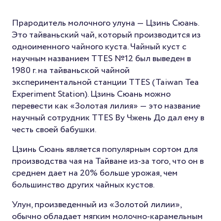
Прародитель молочного улуна — Цзинь Сюань.
Это тайваньский чай, который производится из
одноименного чайного куста. Чайный куст с
научным названием TTES №12 был выведен в
1980 г. на тайваньской чайной
экспериментальной станции TTES (Taiwan Tea
Experiment Station). Цзинь Сюань можно
перевести как «Золотая лилия» — это название
научный сотрудник TTES Ву Чжень До дал ему в
честь своей бабушки.
Цзинь Сюань является популярным сортом для
производства чая на Тайване из-за того, что он в
среднем дает на 20% больше урожая, чем
большинство других чайных кустов.
Улун, произведенный из «Золотой лилии»,
обычно обладает мягким молочно-карамельным