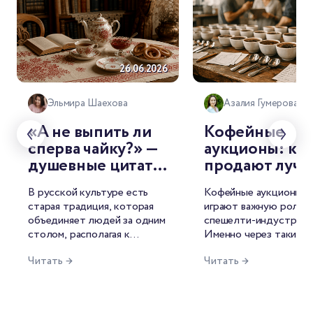
26.06.2026
26.
Эльмира Шаехова
Азалия Гумерова
«А не выпить ли
Кофейные
сперва чайку?» —
аукционы: как
душевные цитаты
продают луч
о чае от
лоты мира
В русской культуре есть
Кофейные аукционы с
знаменитых
старая традиция, которая
играют важную роль в
русских
объединяет людей за одним
спешелти-индустрии.
писателей
столом, располагая к
Именно через такие т
душевной беседе. И
лучшие лоты попадаю
Читать →
Читать →
называется она — чаепитие.
рынок, формируются 
Для русского человека это
открываются новые и
целый ритуал, символ
среди производителей
гостеприимства, повод для
фермеров это возмож