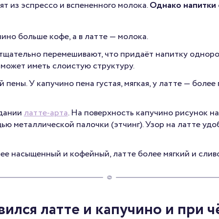
вят из эспрессо и вспененного молока.
Однако напитки 
ино больше кофе, а в латте — молока.
 тщательно перемешивают, что придаёт напитку однор
может иметь слоистую структуру.
пены. У капучино пена густая, мягкая, у латте — более
здании
латте-арта
. На поверхность капучино рисунок н
щью металлической палочки (этчинг). Узор на латте удо
ее насыщенный и кофейный, латте более мягкий и слив
вился латте и капучино и при ч