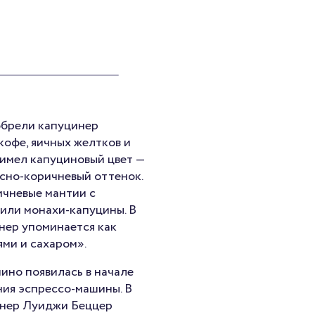
зобрели капуцинер
кофе, яичных желтков и
 имел капуциновый цвет —
асно-коричневый оттенок.
ичневые мантии с
или монахи-капуцины. В
инер упоминается как
ями и сахаром».
ино появилась в начале
ения эспрессо-машины. В
енер Луиджи Беццер