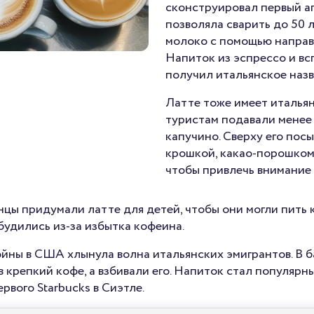
сконструировал первый а
позволяла сварить до 50 
молоко с помощью направ
Напиток из эспрессо и в
получил итальянское назв
Латте тоже имеет итальян
туристам подавали менее 
капучино. Сверху его по
крошкой, какао-порошком
чтобы привлечь внимание
нцы придумали латте для детей, чтобы они могли пить 
будились из-за избытка кофеина.
йны в США хлынула волна итальянских эмигрантов. В 
 крепкий кофе, а взбивали его. Напиток стал популярны
рвого Starbucks в Сиэтле.