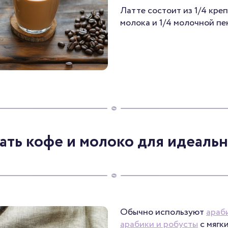
Латте состоит из 1/4 креп
молока и 1/4 молочной пен
ать кофе и молоко для идеаль
Обычно используют
араб
арабики и робусты
с мягк