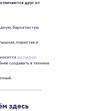
отличаются друг от
одную, бархатистую
 пышная, пористая и
аносится
питчером
бнее создавать в технике
очный.
ём здесь