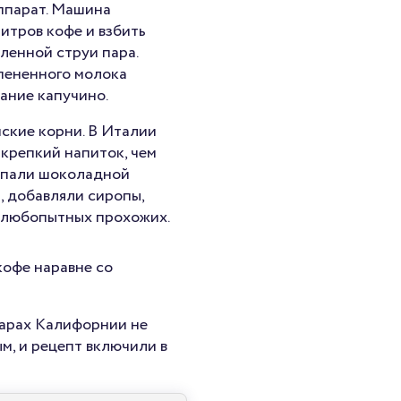
ппарат. Машина
литров кофе и взбить
ленной струи пара.
спененного молока
ание капучино.
ские корни. В Италии
крепкий напиток, чем
сыпали шоколадной
, добавляли сиропы,
 любопытных прохожих.
кофе наравне со
барах Калифорнии не
м, и рецепт включили в