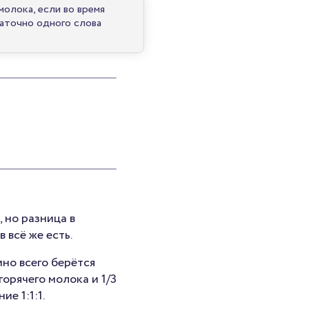
молока, если во время
таточно одного слова
 но разница в
всё же есть.
но всего берётся
 горячего молока и 1/3
е 1:1:1.