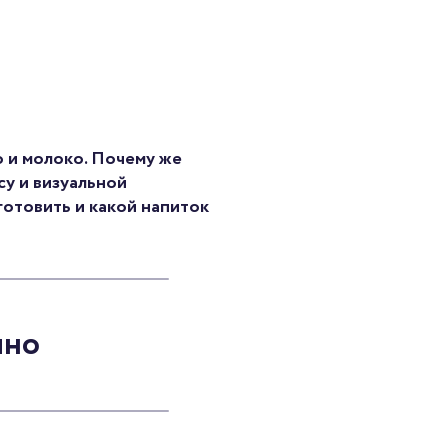
о и молоко. Почему же
су и визуальной
иготовить и какой напиток
ино