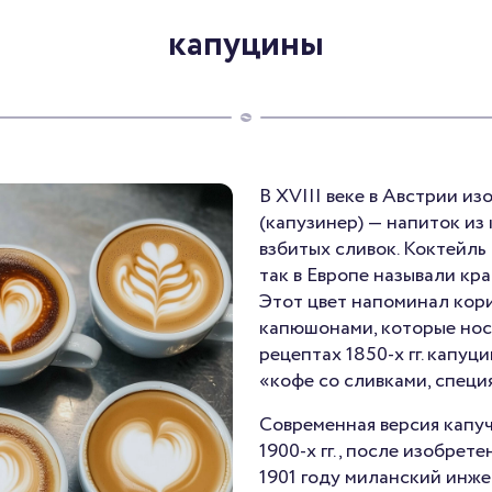
капуцины
В XVIII веке в Австрии и
(капузинер) — напиток из 
взбитых сливок. Коктейль
так в Европе называли кр
Этот цвет напоминал кор
капюшонами, которые нос
рецептах 1850-х гг. капуц
«кофе со сливками, специ
Современная версия капуч
1900-х гг., после изобрет
1901 году миланский инж