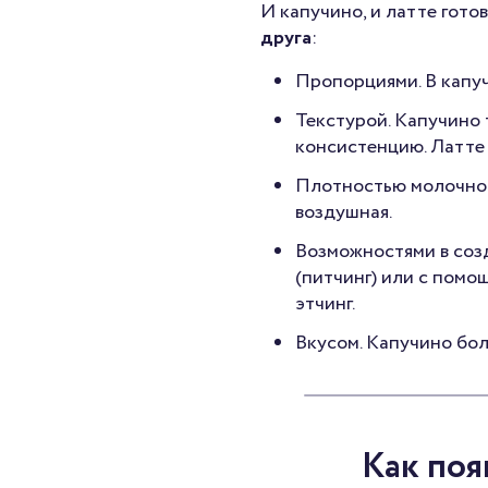
И капучино, и латте гото
друга
:
Пропорциями. В капуч
Текстурой. Капучино
консистенцию. Латте 
Плотностью молочной 
воздушная.
Возможностями в со
(питчинг) или с помо
этчинг.
Вкусом. Капучино бол
Как поя