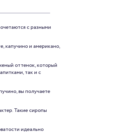
сочетаются с разными
е, капучино и американо,
женый оттенок, который
питками, так и с
пучино, вы получаете
актер. Такие сиропы
оватости идеально