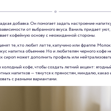
адкая добавка. Он помогает задать настроение напитку:
 зависимости от выбранного вкуса. Ваниль придает уют
ывает кофейную основу с неожиданной стороны.
енят те, кто любит латте, капучино или фраппе. Моло
кус напитка объемнее. Но и любителям черного кофе н
ях сироп может дополнить профиль или нейтрализовать
 холодный кофе, чтобы создать летний акцент: ягодны
ютных напитков — тянутся к пряностям, миндалю, какао
овать с разными вариантами.