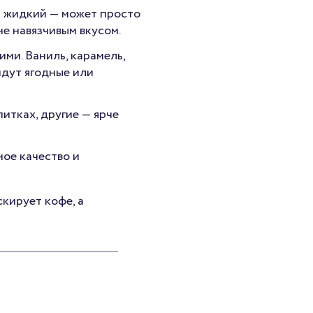
м жидкий — может просто
е навязчивым вкусом.
ми. Ваниль, карамель,
йдут ягодные или
итках, другие — ярче
ое качество и
скирует кофе, а