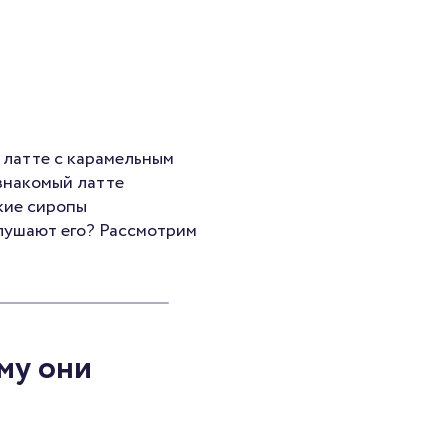
о латте с карамельным
 знакомый латте
кие сиропы
глушают его? Рассмотрим
му они