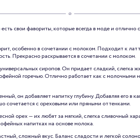
есть свои фавориты, которые всегда в моде и отлично 
ит, особенно в сочетании с молоком. Подходит к латт
ость. Прекрасно раскрывается в сочетании с молоком.
 универсальных сиропов. Он придает сладкий, слегка ж
офейной горечью. Отлично работает как с молочными на
нный, он добавляет напитку глубину. Добавляя его в ка
шо сочетается с ореховыми или пряными оттенками.
есной орех — их любят за мягкий, слегка сливочный хар
кофейных напитках на основе молока.
астный, сложный вкус. Баланс сладости и легкой солон