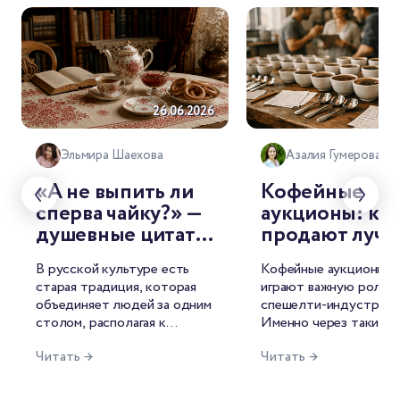
26.06.2026
26.
Эльмира Шаехова
Азалия Гумерова
«А не выпить ли
Кофейные
сперва чайку?» —
аукционы: как
душевные цитаты
продают луч
о чае от
лоты мира
В русской культуре есть
Кофейные аукционы с
знаменитых
старая традиция, которая
играют важную роль в
русских
объединяет людей за одним
спешелти-индустрии.
писателей
столом, располагая к
Именно через такие т
душевной беседе. И
лучшие лоты попадаю
Читать →
Читать →
называется она — чаепитие.
рынок, формируются 
Для русского человека это
открываются новые и
целый ритуал, символ
среди производителей