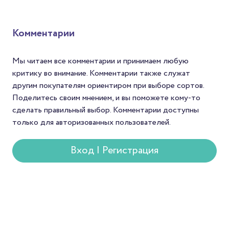
гостеприимства, повод для
фермеров это возмож
философских размышлений.
продать кофе по цене
Неудивительно, что
среднего и заявить о с
Комментарии
напиток нашёл отражение и
мире. Для Механикаов
в литературе.
шанс найти зерна с
уникальным вкусом. А
Мы читаем все комментарии и принимаем любую
покупателей — спосо
критику во внимание. Комментарии также служат
попробовать редкий с
другим покупателям ориентиром при выборе сортов.
который редко встре
Поделитесь своим мнением, и вы поможете кому-то
в массовой продаже.
сделать правильный выбор. Комментарии доступны
только для авторизованных пользователей.
Вход | Регистрация